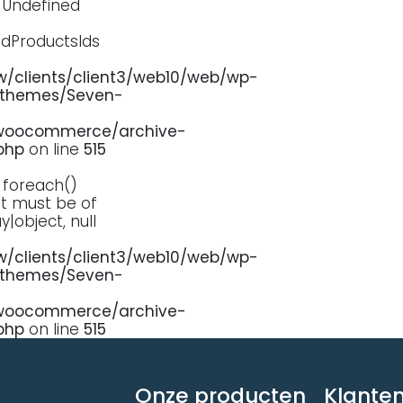
: Undefined
edProductsIds
/clients/client3/web10/web/wp-
/themes/Seven-
oocommerce/archive-
php
on line
515
: foreach()
 must be of
y|object, null
/clients/client3/web10/web/wp-
/themes/Seven-
oocommerce/archive-
php
on line
515
Onze producten
Klanten