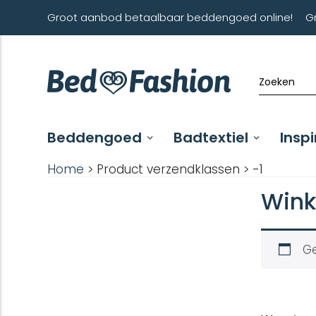
Groot aanbod betaalbaar beddengoed online!
G
Beddengoed
Badtextiel
Inspi
Home
> Product verzendklassen > -1
Wink
Ge