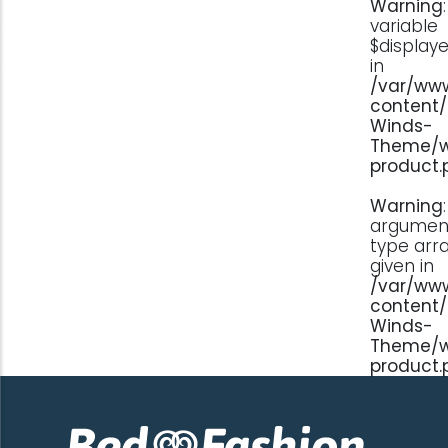
Warning
variable
$display
in
/var/www
content
Winds-
Theme/w
product.
Warning
argument
type arra
given in
/var/www
content
Winds-
Theme/w
product.