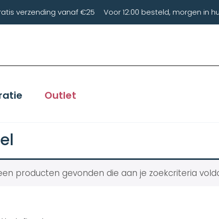
ratis verzending vanaf €25
Voor 12:00 besteld, morgen in hu
ratie
Outlet
el
en producten gevonden die aan je zoekcriteria vold