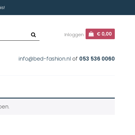
is!
€ 0,00
Inloggen
info@bed-fashion.nl
of
053 536 0060
oen.