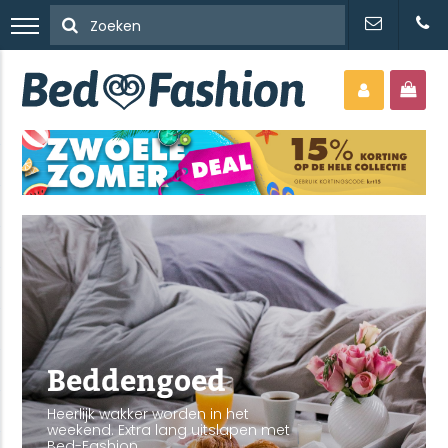
Beddengoed
Heerlijk wakker worden in het
weekend. Extra lang uitslapen met
Bed-Fashion