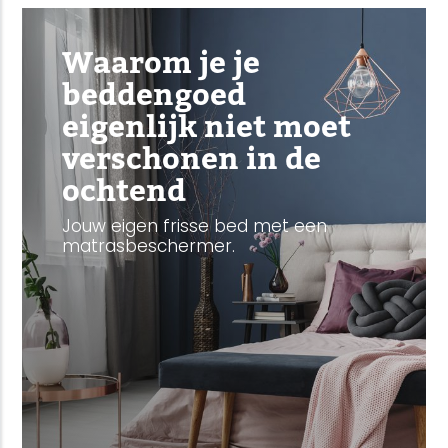
Waarom je je
beddengoed
eigenlijk niet moet
verschonen in de
ochtend
Jouw eigen frisse bed met een
matrasbeschermer.