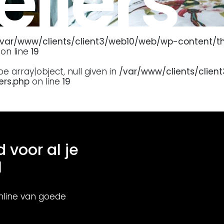
ellers
/var/www/clients/client3/web10/web/wp-content/
on line
19
 array|object, null given in
/var/www/clients/clie
ers.php
on line
19
d voor al je
l
nline van goede