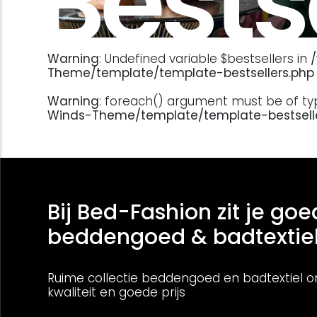
Bests
Warning
: Undefined variable $bestsellers in
Theme/template/template-bestsellers.php
Warning
: foreach() argument must be of type
Winds-Theme/template/template-bestsell
Bij Bed-Fashion zit je goe
beddengoed & badtextie
Ruime collectie beddengoed en badtextiel o
kwaliteit en goede prijs