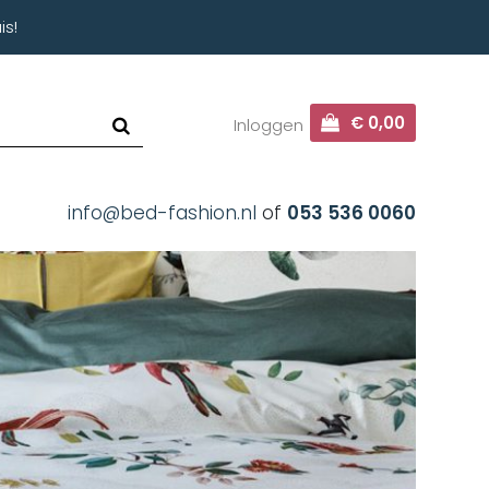
is!
€ 0,00
Inloggen
info@bed-fashion.nl
of
053 536 0060