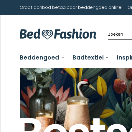
Groot aanbod betaalbaar beddengoed online!
G
Beddengoed
Badtextiel
Inspi