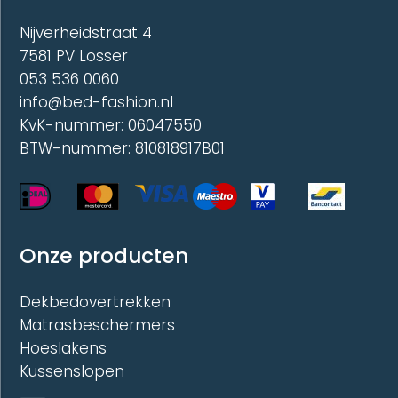
op
op
de
de
Nijverheidstraat 4
productpagina
produc
7581 PV Losser
053 536 0060
info@bed-fashion.nl
KvK-nummer: 06047550
BTW-nummer: 810818917B01
Onze producten
Dekbedovertrekken
Matrasbeschermers
Hoeslakens
Kussenslopen