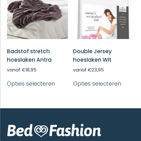
worde
gekozen
op
worden
de
op
produc
de
productpagina
Badstof stretch
Double Jersey
hoeslaken Antra
hoeslaken Wit
vanaf
€
18,95
vanaf
€
23,95
Dit
Dit
Opties selecteren
Opties selecteren
product
produc
heeft
heeft
meerdere
meerd
variaties.
variatie
Deze
Deze
optie
optie
kan
kan
gekozen
gekoze
worden
worde