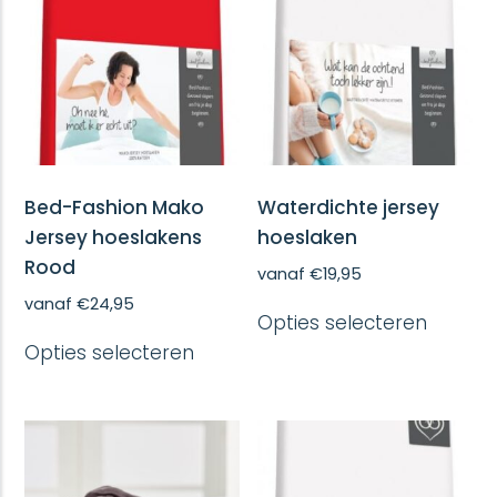
Bed-Fashion Mako
Waterdichte jersey
Jersey hoeslakens
hoeslaken
Rood
vanaf
€
19,95
Dit
vanaf
€
24,95
Opties selecteren
produc
Dit
heeft
Opties selecteren
product
meerd
heeft
variatie
meerdere
Deze
variaties.
optie
Deze
kan
optie
gekoze
kan