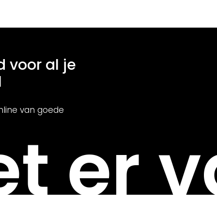
d voor al je
l
nline van goede
t er v