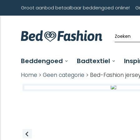
Groot aanbod betaalbaar beddengoed online!
G
Beddengoed
Badtextiel
Inspi
Home
>
Geen categorie
> Bed-Fashion jersey