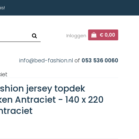
is!
€ 0,00
Inloggen
info@bed-fashion.nl
of
053 536 0060
iet
shion jersey topdek
en Antraciet - 140 x 220
ntraciet