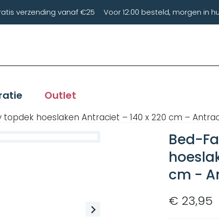
ratis verzending vanaf €25
Voor 12:00 besteld, morgen in hu
ratie
Outlet
 topdek hoeslaken Antraciet – 140 x 220 cm – Antrac
Bed-Fa
hoeslak
cm - A
€ 23,95