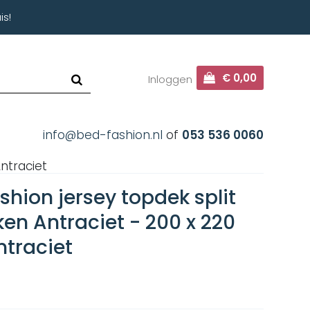
is!
€ 0,00
Inloggen
info@bed-fashion.nl
of
053 536 0060
ntraciet
hion jersey topdek split
en Antraciet - 200 x 220
ntraciet