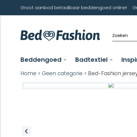
Groot aanbod betaalbaar beddengoed online!
G
Beddengoed
Badtextiel
Inspi
Home
>
Geen categorie
> Bed-Fashion jersey