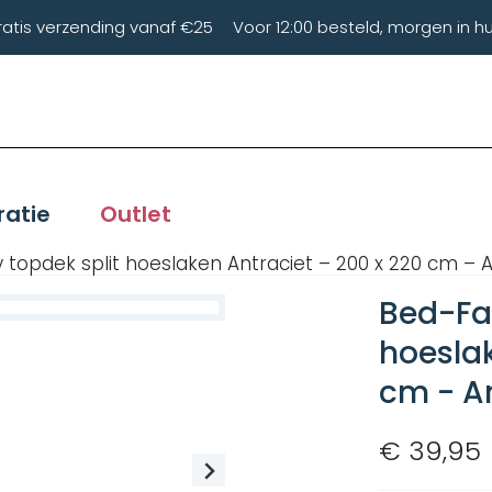
ratis verzending vanaf €25
Voor 12:00 besteld, morgen in hu
ratie
Outlet
 topdek split hoeslaken Antraciet – 200 x 220 cm – A
Bed-Fas
hoeslak
cm - A
€ 39,95