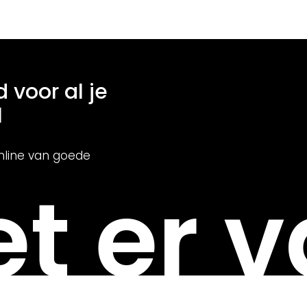
d voor al je
l
nline van goede
t er v