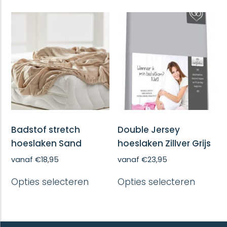
meerdere
meerd
variaties.
variatie
Deze
Deze
optie
optie
kan
kan
gekozen
gekoze
worden
worde
op
op
de
de
productpagina
produc
Badstof stretch
Double Jersey
hoeslaken Sand
hoeslaken Zillver Grijs
vanaf
€
18,95
vanaf
€
23,95
Dit
Dit
Opties selecteren
Opties selecteren
product
produc
heeft
heeft
meerdere
meerd
variaties.
variatie
Deze
Deze