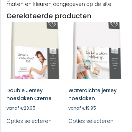
maten en kleuren aangegeven op de site.
Gerelateerde producten
Double Jersey
Waterdichte jersey
hoeslaken Creme
hoeslaken
vanaf
€
23,95
vanaf
€
19,95
Dit
Dit
Opties selecteren
Opties selecteren
product
produc
heeft
heeft