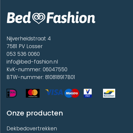
optie
optie
kan
kan
gekozen
gekoze
worden
worde
op
op
de
de
Nijverheidstraat 4
productpagina
produc
7581 PV Losser
053 536 0060
info@bed-fashion.nl
KvK-nummer: 06047550
BTW-nummer: 810818917B01
Onze producten
Dekbedovertrekken