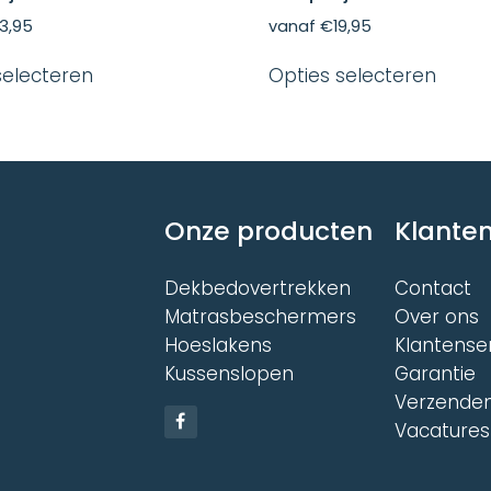
3,95
vanaf
€
19,95
Dit
Dit
selecteren
Opties selecteren
product
produ
heeft
heeft
meerdere
meer
variaties.
variat
Deze
Deze
optie
optie
kan
kan
Onze producten
Klanten
gekozen
gekoz
worden
word
op
op
Dekbedovertrekken
Contact
de
de
Matrasbeschermers
Over ons
productpagina
produ
Hoeslakens
Klantense
Kussenslopen
Garantie
Verzenden
Vacatures