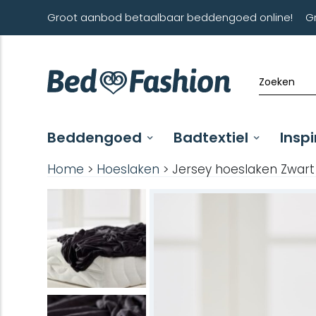
Groot aanbod betaalbaar beddengoed online!
G
Beddengoed
Badtextiel
Inspi
Home
>
Hoeslaken
> Jersey hoeslaken Zwart