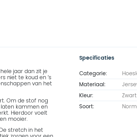
Specificaties
ele jaar dan zit je
Categorie:
Hoes
rs niet te koud en ’s
genschappen van het
Materiaal:
Jerse
Kleur:
Zwart
irt. Om de stof nog
Soort:
Norm
s laten kammen en
kt. Hierdoor voelt
ren mooier.
De stretch in het
tiek zorgen voor een