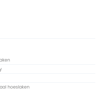
laken
y
aal hoeslaken