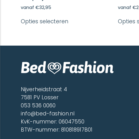
vanaf
€
32,95
vanaf
€
2
Dit
Opties selecteren
Opties 
product
heeft
meerdere
variaties.
Deze
optie
kan
gekozen
worden
op
de
Nijverheidstraat 4
productpagina
7581 PV Losser
053 536 0060
info@bed-fashion.nl
KvK-nummer: 06047550
BTW-nummer: 810818917B01