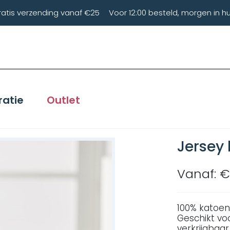
ratis verzending vanaf €25
Voor 12:00 besteld, morgen in hu
ratie
Outlet
Jersey
Vanaf: €
100% katoen
Geschikt vo
verkrijgbaar