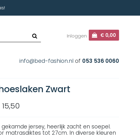
is!
€ 0,00
Inloggen
info@bed-fashion.nl
of
053 536 0060
 hoeslaken Zwart
 15,50
 gekamde jersey, heerlijk zacht en soepel.
or matrasdiktes tot 27cm. In diverse kleuren
.