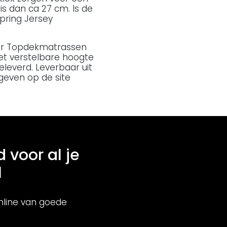
s dan ca 27 cm. Is de
pring Jersey
voor Topdekmatrassen
et verstelbare hoogte
leverd. Leverbaar uit
geven op de site
d voor al je
l
nline van goede