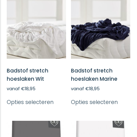
Badstof stretch
Badstof stretch
hoeslaken Wit
hoeslaken Marine
vanaf
€
18,95
vanaf
€
18,95
Dit
Dit
Opties selecteren
Opties selecteren
product
produc
heeft
heeft
meerdere
meerd
variaties.
variatie
Deze
Deze
optie
optie