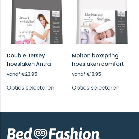
kan
kan
gekozen
gekoze
worden
worde
op
op
de
de
productpagina
produc
Double Jersey
Molton boxspring
hoeslaken Antra
hoeslaken comfort
vanaf
€
23,95
vanaf
€
18,95
Dit
Dit
Opties selecteren
Opties selecteren
product
produc
heeft
heeft
meerdere
meerd
variaties.
variatie
Deze
Deze
optie
optie
kan
kan
gekozen
gekoze
worden
worde