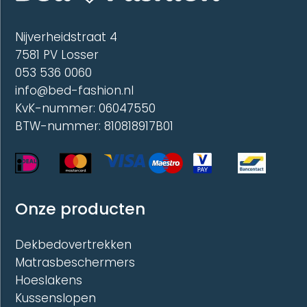
op
op
de
de
Nijverheidstraat 4
productpagina
produc
7581 PV Losser
053 536 0060
info@bed-fashion.nl
KvK-nummer: 06047550
BTW-nummer: 810818917B01
Onze producten
Dekbedovertrekken
Matrasbeschermers
Hoeslakens
Kussenslopen