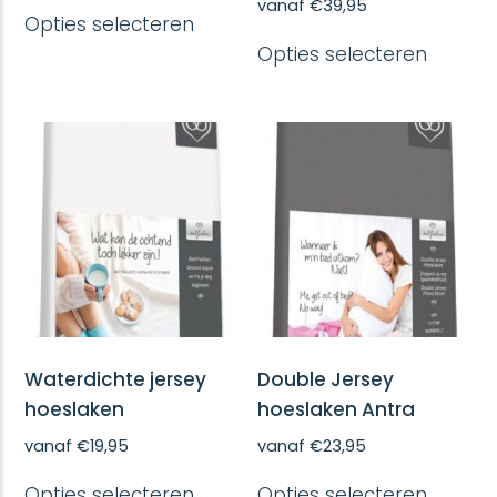
Dit
vanaf
€
39,95
Opties selecteren
product
Dit
heeft
Opties selecteren
produc
meerdere
heeft
variaties.
meerd
Deze
variatie
optie
Deze
kan
optie
gekozen
kan
worden
gekoze
op
worde
de
op
productpagina
de
produc
Waterdichte jersey
Double Jersey
hoeslaken
hoeslaken Antra
vanaf
€
19,95
vanaf
€
23,95
Dit
Dit
Opties selecteren
Opties selecteren