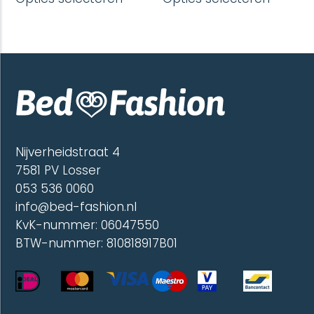
product
produc
heeft
heeft
meerdere
meerd
variaties.
variatie
Deze
Deze
optie
optie
kan
kan
gekozen
gekoze
worden
worde
op
op
de
de
Nijverheidstraat 4
productpagina
produc
7581 PV Losser
053 536 0060
info@bed-fashion.nl
KvK-nummer: 06047550
BTW-nummer: 810818917B01