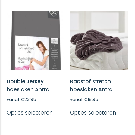
variatie
meerdere
Deze
variaties.
optie
Deze
kan
optie
gekoze
kan
worde
gekozen
op
worden
de
op
produc
de
productpagina
Double Jersey
Badstof stretch
hoeslaken Antra
hoeslaken Antra
vanaf
€
23,95
vanaf
€
18,95
Dit
Dit
Opties selecteren
Opties selecteren
product
produc
heeft
heeft
meerdere
meerd
variaties.
variatie