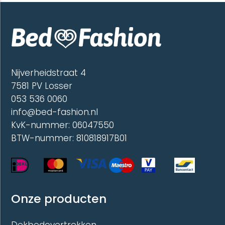
Deze
Deze
optie
optie
kan
kan
gekozen
gekoze
worden
worde
op
op
de
de
Nijverheidstraat 4
productpagina
produc
7581 PV Losser
053 536 0060
info@bed-fashion.nl
KvK-nummer: 06047550
BTW-nummer: 810818917B01
Onze producten
Dekbedovertrekken