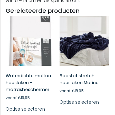
van 5 – 14 cm en de split is 85 cm.
Gerelateerde producten
Waterdichte molton
Badstof stretch
hoeslaken –
hoeslaken Marine
matrasbeschermer
vanaf
€
18,95
Dit
vanaf
€
19,95
Opties selecteren
produc
Dit
heeft
Opties selecteren
product
meerd
heeft