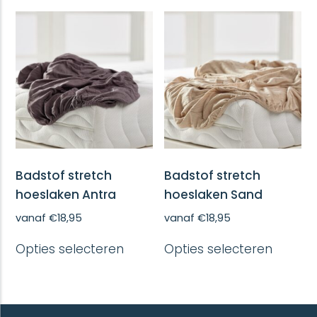
optie
variatie
kan
Deze
gekozen
optie
worden
kan
op
gekoze
de
worde
productpagina
op
de
produc
Badstof stretch
Badstof stretch
hoeslaken Antra
hoeslaken Sand
vanaf
€
18,95
vanaf
€
18,95
Dit
Dit
Opties selecteren
Opties selecteren
product
produc
heeft
heeft
meerdere
meerd
variaties.
variatie
Deze
Deze