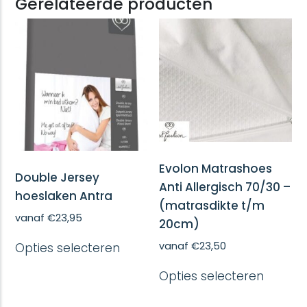
Gerelateerde producten
Evolon Matrashoes
Double Jersey
Anti Allergisch 70/30 –
hoeslaken Antra
(matrasdikte t/m
vanaf
€
23,95
20cm)
Dit
vanaf
€
23,50
Opties selecteren
product
heeft
Dit
Opties selecteren
meerdere
produc
variaties.
heeft
Deze
meerd