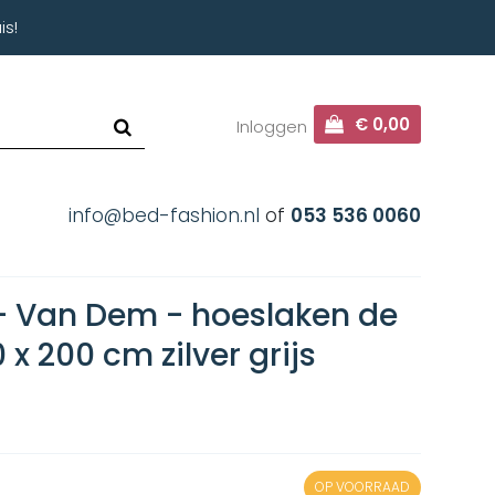
is!
€ 0,00
Inloggen
info@bed-fashion.nl
of
053 536 0060
 - Van Dem - hoeslaken de
0 x 200 cm zilver grijs
OP VOORRAAD