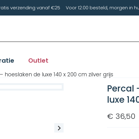
ratis verzending vanaf €25
Voor 12:00 besteld, morgen in hu
ratie
Outlet
 hoeslaken de luxe 140 x 200 cm zilver grijs
Percal
luxe 14
€ 36,50