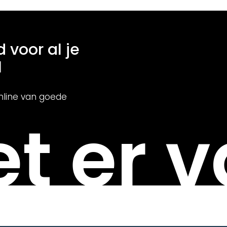
d voor al je
l
nline van goede
t er v