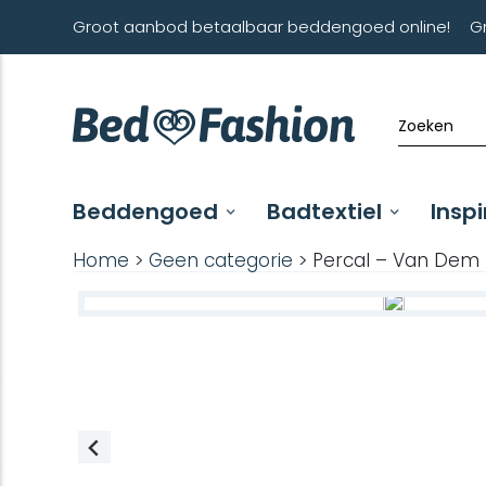
Groot aanbod betaalbaar beddengoed online!
G
Beddengoed
Badtextiel
Inspi
Home
>
Geen categorie
> Percal – Van Dem –