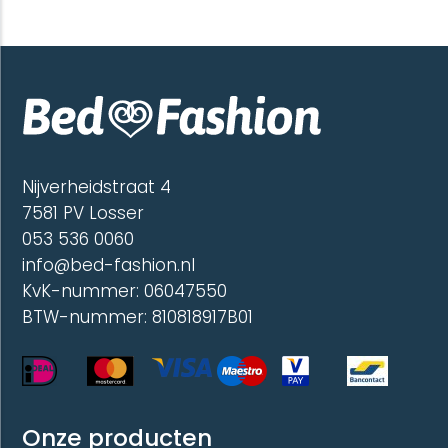
Deze
meerdere
optie
variaties.
kan
Deze
gekoze
optie
worde
kan
op
gekozen
de
worden
produc
op
de
Nijverheidstraat 4
productpagina
7581 PV Losser
053 536 0060
info@bed-fashion.nl
KvK-nummer: 06047550
BTW-nummer: 810818917B01
Onze producten