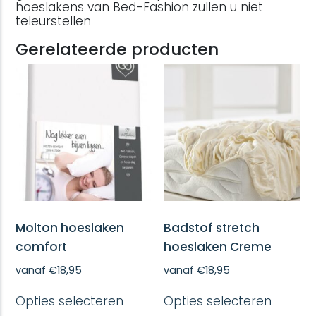
hoeslakens van Bed-Fashion zullen u niet
teleurstellen
Gerelateerde producten
Molton hoeslaken
Badstof stretch
comfort
hoeslaken Creme
vanaf
€
18,95
vanaf
€
18,95
Dit
Dit
Opties selecteren
Opties selecteren
product
produc