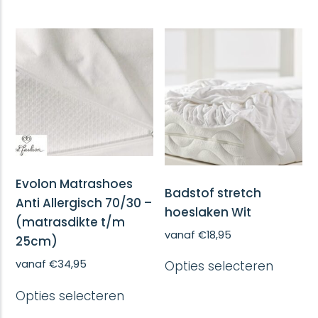
heeft
heeft
meerdere
meerd
variaties.
variatie
Deze
Deze
optie
optie
kan
kan
gekozen
gekoze
worden
worde
op
op
de
de
productpagina
produc
Evolon Matrashoes
Badstof stretch
Anti Allergisch 70/30 –
hoeslaken Wit
(matrasdikte t/m
vanaf
€
18,95
25cm)
Dit
vanaf
€
34,95
Opties selecteren
produc
heeft
Dit
Opties selecteren
meerd
product
variatie
heeft