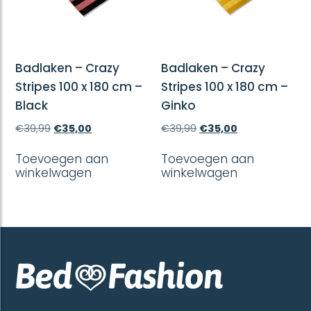
Badlaken – Crazy
Badlaken – Crazy
Stripes 100 x 180 cm –
Stripes 100 x 180 cm –
Black
Ginko
Oorspronkelijke
Huidige
Oorspronkelijke
Huidige
€
39,99
€
35,00
€
39,99
€
35,00
prijs
prijs
prijs
prijs
was:
is:
was:
is:
Toevoegen aan
Toevoegen aan
€39,99.
€35,00.
€39,99.
€35,00.
winkelwagen
winkelwagen