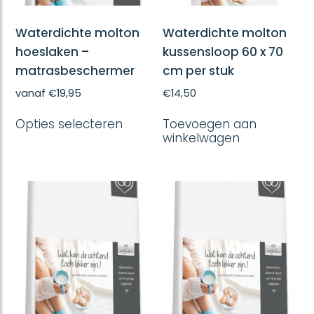
Waterdichte molton
Waterdichte molton
hoeslaken –
kussensloop 60 x 70
matrasbeschermer
cm per stuk
vanaf
€
19,95
€
14,50
Dit
Opties selecteren
Toevoegen aan
product
winkelwagen
heeft
meerdere
variaties.
Deze
optie
kan
gekozen
worden
op
de
productpagina