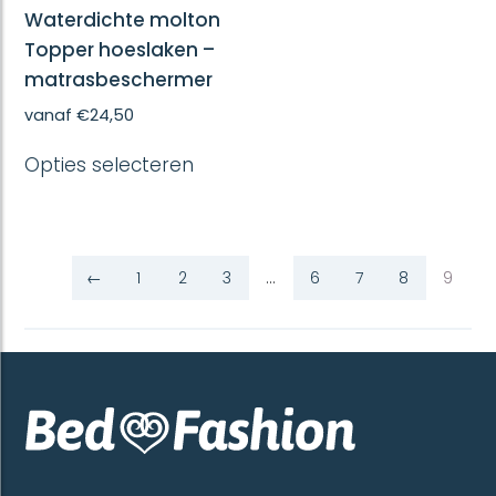
Waterdichte molton
Topper hoeslaken –
matrasbeschermer
vanaf
€
24,50
Dit
Opties selecteren
product
heeft
meerdere
variaties.
Deze
optie
←
1
2
3
…
6
7
8
9
kan
gekozen
worden
op
de
productpagina