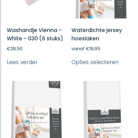
Washandje Vienna –
Waterdichte jersey
White – 030 (6 stuks)
hoeslaken
€
28,50
vanaf
€
19,95
Dit
Lees verder
Opties selecteren
produc
heeft
meerd
variatie
Deze
optie
kan
gekoze
worde
op
de
produc