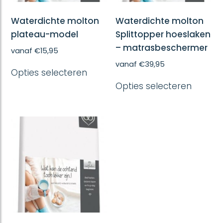
Waterdichte molton
Waterdichte molton
plateau-model
Splittopper hoeslaken
– matrasbeschermer
vanaf
€
15,95
Dit
vanaf
€
39,95
Opties selecteren
product
Dit
heeft
Opties selecteren
produc
meerdere
heeft
variaties.
meerd
Deze
variatie
optie
Deze
kan
optie
gekozen
kan
worden
gekoze
op
worde
de
op
productpagina
de
produc