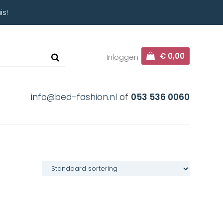
is!
€ 0,00
Inloggen
info@bed-fashion.nl
of
053 536 0060