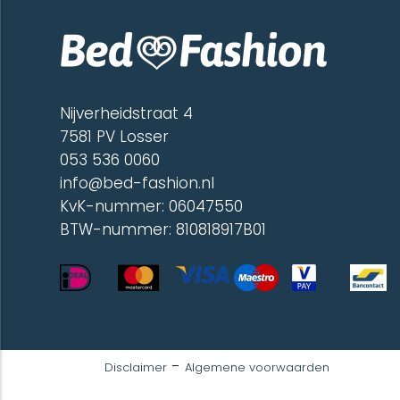
200 x 260 cm (1)
240 x 260 cm (1)
60 x 120 cm (2)
70 x 150 cm (1)
Nijverheidstraat 4
7581 PV Losser
053 536 0060
info@bed-fashion.nl
KvK-nummer: 06047550
BTW-nummer: 810818917B01
-
Disclaimer
Algemene voorwaarden