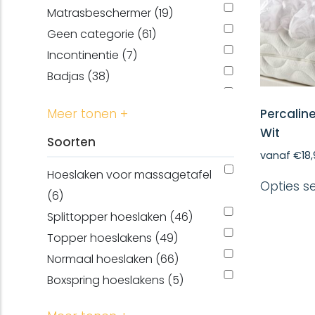
Matrasbeschermer (19)
Geen categorie (61)
Incontinentie (7)
Badjas (38)
Kussenslopen (20)
Percalin
Meer tonen +
Washand (11)
Wit
Douchelaken (2)
Soorten
vanaf
€
18
Gastendoek (11)
Hoeslaken voor massagetafel
Dekbedovertrek (12)
Opties s
(6)
Badhandoek (4)
Splittopper hoeslaken (46)
laken (1)
Topper hoeslakens (49)
Normaal hoeslaken (66)
Boxspring hoeslakens (5)