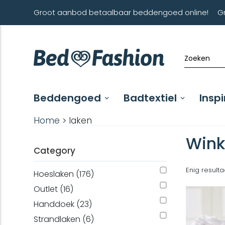
Groot aanbod betaalbaar beddengoed online!
G
Beddengoed
Badtextiel
Inspi
Home
> laken
Wink
Category
Enig resulta
Hoeslaken (176)
Outlet (16)
Handdoek (23)
Strandlaken (6)