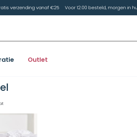
ratis verzending vanaf €25
Voor 12:00 besteld, morgen in hu
ratie
Outlet
el
at