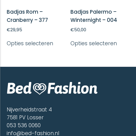
Badjas Rom –
Badjas Palermo –
Cranberry – 377
Winternight – 004
€
29,95
€
50,00
Dit
Dit
Opties selecteren
Opties selecteren
product
produc
heeft
heeft
meerdere
meerd
variaties.
variatie
Deze
Deze
optie
optie
kan
kan
gekozen
gekoze
worden
worde
op
op
de
de
Nijverheidstraat 4
productpagina
produc
7581 PV Losser
053 536 0060
info@bed-fashion.nl