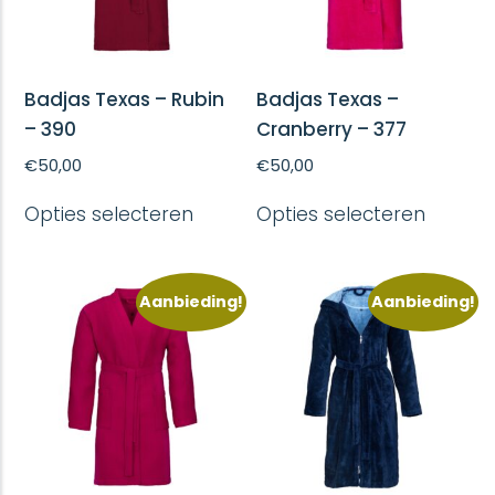
Badjas Texas – Rubin
Badjas Texas –
– 390
Cranberry – 377
€
50,00
€
50,00
Dit
Dit
Opties selecteren
Opties selecteren
product
produc
heeft
heeft
meerdere
meerd
variaties.
variatie
Aanbieding!
Aanbieding!
Deze
Deze
optie
optie
kan
kan
gekozen
gekoze
worden
worde
op
op
de
de
productpagina
produc