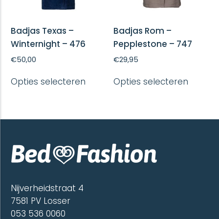
Badjas Texas –
Badjas Rom –
Winternight – 476
Pepplestone – 747
€
50,00
€
29,95
Dit
Dit
Opties selecteren
Opties selecteren
product
produc
heeft
heeft
meerdere
meerd
variaties.
variatie
Deze
Deze
optie
optie
kan
kan
gekozen
gekoze
worden
worde
op
op
de
de
Nijverheidstraat 4
productpagina
produc
7581 PV Losser
053 536 0060