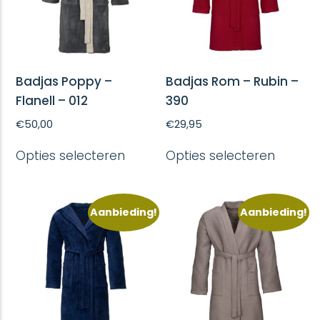
Badjas Poppy –
Badjas Rom – Rubin –
Flanell – 012
390
€
50,00
€
29,95
Dit
Dit
Opties selecteren
Opties selecteren
product
produc
heeft
heeft
meerdere
meerd
variaties.
variatie
Aanbieding!
Aanbieding!
Deze
Deze
optie
optie
kan
kan
gekozen
gekoze
worden
worde
op
op
de
de
productpagina
produc