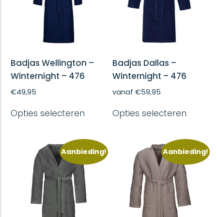
Badjas Wellington –
Badjas Dallas –
Winternight – 476
Winternight – 476
€
49,95
vanaf
€
59,95
Dit
Dit
Opties selecteren
Opties selecteren
product
produc
heeft
heeft
meerdere
meerd
variaties.
variatie
Aanbieding!
Aanbieding!
Deze
Deze
optie
optie
kan
kan
gekozen
gekoze
worden
worde
op
op
de
de