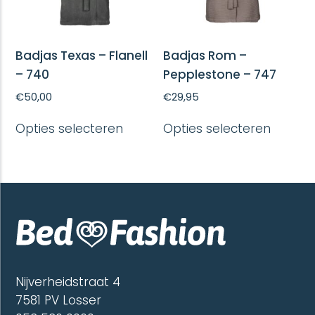
productpagina
produc
Badjas Texas – Flanell
Badjas Rom –
– 740
Pepplestone – 747
€
50,00
€
29,95
Dit
Dit
Opties selecteren
Opties selecteren
product
produc
heeft
heeft
meerdere
meerd
variaties.
variatie
Deze
Deze
optie
optie
kan
kan
gekozen
gekoze
worden
worde
op
op
de
de
Nijverheidstraat 4
productpagina
produc
7581 PV Losser