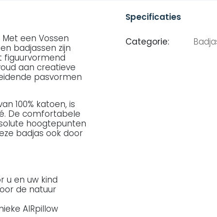
Specificaties
. Met een Vossen
Categorie:
Badja
sen badjassen zijn
st figuurvormend
oud aan creatieve
heidende pasvormen
van 100% katoen, is
ué. De comfortabele
bsolute hoogtepunten
eze badjas ook door
r u en uw kind
oor de natuur
nieke AIRpillow