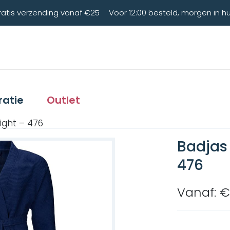
ratis verzending vanaf €25
Voor 12:00 besteld, morgen in hu
ratie
Outlet
ight – 476
Badjas 
476
Vanaf: €