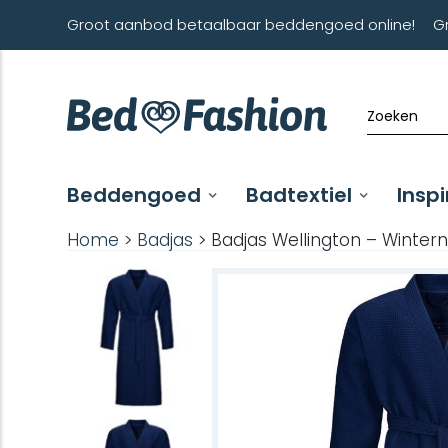
Groot aanbod betaalbaar beddengoed online!
G
Beddengoed
Badtextiel
Inspi
Home
>
Badjas
> Badjas Wellington – Wintern