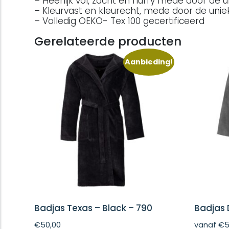
– Heerlijk vol, zacht en fluffy mede door de 
– Kleurvast en kleurecht, mede door de unie
– Volledig OEKO- Tex 100 gecertificeerd
Gerelateerde producten
Aanbieding!
Badjas Texas – Black – 790
Badjas D
€
50,00
vanaf
€
5