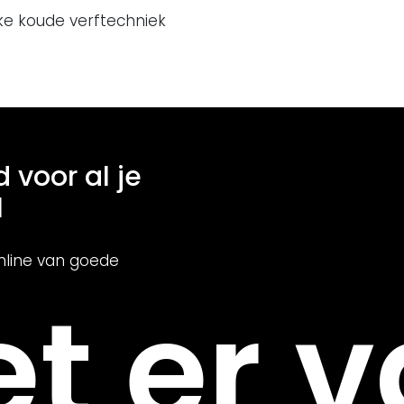
ke koude verftechniek
d voor al je
l
nline van goede
t er v