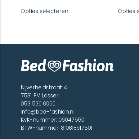
Dit
Opties selecteren
Opties 
product
heeft
meerdere
variaties.
Deze
optie
kan
gekozen
worden
op
de
productpagina
Nijverheidstraat 4
7581 PV Losser
053 536 0060
info@bed-fashion.nl
KvK-nummer: 06047550
BTW-nummer: 810818917B01