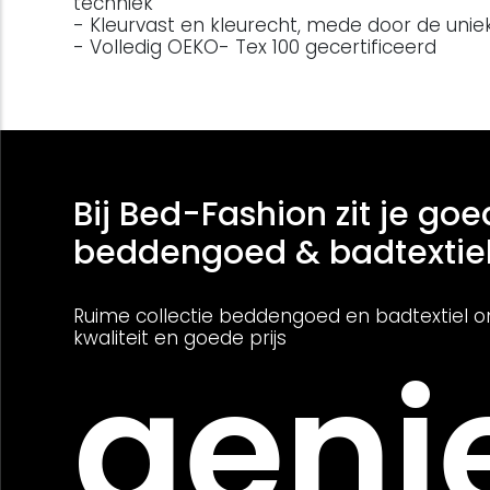
techniek
- Kleurvast en kleurecht, mede door de unie
- Volledig OEKO- Tex 100 gecertificeerd
Bij Bed-Fashion zit je goe
beddengoed & badtextie
Ruime collectie beddengoed en badtextiel o
kwaliteit en goede prijs
genie