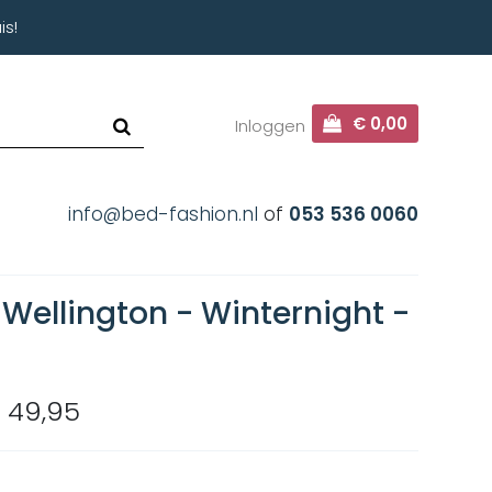
is!
€ 0,00
Inloggen
info@bed-fashion.nl
of
053 536 0060
Wellington - Winternight -
 49,95