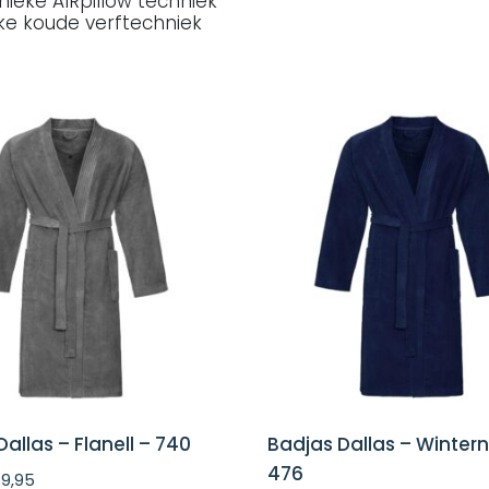
unieke AIRpillow techniek
ke koude verftechniek
allas – Flanell – 740
Badjas Dallas – Wintern
476
9,95