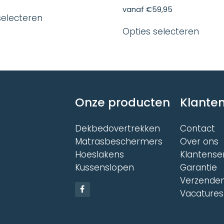
Dit
vanaf
€
59,95
selecteren
product
Dit
heeft
Opties selecteren
produ
meerdere
heeft
variaties.
meer
Deze
variat
optie
Deze
kan
optie
gekozen
kan
worden
Onze producten
Klanten
gekoz
op
word
de
op
Dekbedovertrekken
Contact
productpagina
de
Matrasbeschermers
Over ons
produ
Hoeslakens
Klantense
Kussenslopen
Garantie
Verzenden
Vacatures