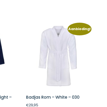
Aanbieding!
ight –
Badjas Rom – White – 030
€
29,95