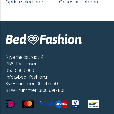
Opties selecteren
Opties selecteren
product
produc
heeft
heeft
meerdere
meerd
variaties.
variatie
Deze
Deze
optie
optie
kan
kan
gekozen
gekoze
worden
worde
op
op
de
de
Nijverheidstraat 4
productpagina
produc
7581 PV Losser
053 536 0060
info@bed-fashion.nl
KvK-nummer: 06047550
BTW-nummer: 810818917B01