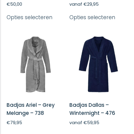
€
50,00
vanaf
€
29,95
Dit
Dit
Opties selecteren
Opties selecteren
product
produc
heeft
heeft
meerdere
meerd
variaties.
variatie
Deze
Deze
optie
optie
kan
kan
gekozen
gekoze
worden
worde
op
op
de
de
productpagina
produc
Badjas Ariel – Grey
Badjas Dallas –
Melange – 738
Winternight – 476
€
79,95
vanaf
€
59,95
Dit
Dit