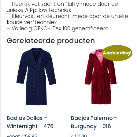
– Heerlijk vol, zacht en fluffy mede door de
unieke AIRpillow techniek
– Kleurvast en kleurecht, mede door de unieke
koude verftechniek
– Volledig OEKO- Tex 100 gecertificeerd
Gerelateerde producten
Aanbieding!
Badjas Dallas –
Badjas Palermo –
Winternight – 476
Burgundy – 016
vanaf
€
59,95
€
50,00