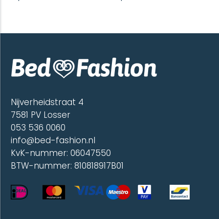
heeft
heeft
meerdere
meerd
variaties.
variatie
Deze
Deze
optie
optie
kan
kan
gekozen
gekoze
worden
worde
op
op
de
de
Nijverheidstraat 4
productpagina
produc
7581 PV Losser
053 536 0060
info@bed-fashion.nl
KvK-nummer: 06047550
BTW-nummer: 810818917B01