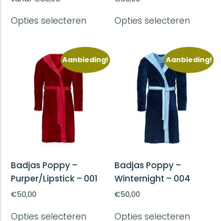
Dit
Dit
Opties selecteren
Opties selecteren
product
produc
heeft
heeft
meerdere
meerd
variaties.
variatie
Aanbieding!
Aanbieding!
Deze
Deze
optie
optie
kan
kan
gekozen
gekoze
worden
worde
op
op
de
de
productpagina
produc
Badjas Poppy –
Badjas Poppy –
Purper/Lipstick – 001
Winternight – 004
€
50,00
€
50,00
Dit
Dit
Opties selecteren
Opties selecteren
product
produc