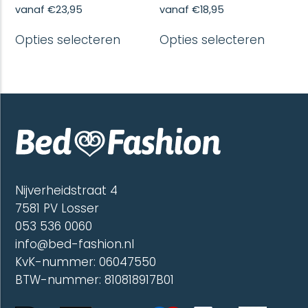
vanaf
€
23,95
vanaf
€
18,95
Dit
Dit
Opties selecteren
Opties selecteren
product
produc
heeft
heeft
meerdere
meerd
variaties.
variatie
Deze
Deze
optie
optie
kan
kan
gekozen
gekoze
worden
worde
op
op
de
de
Nijverheidstraat 4
productpagina
produc
7581 PV Losser
053 536 0060
info@bed-fashion.nl
KvK-nummer: 06047550
BTW-nummer: 810818917B01