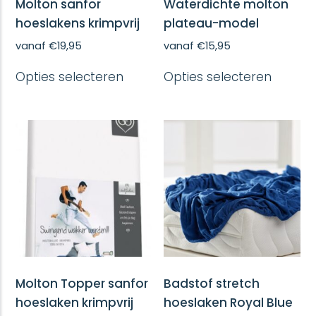
Molton sanfor
Waterdichte molton
hoeslakens krimpvrij
plateau-model
vanaf
€
19,95
vanaf
€
15,95
Dit
Dit
Opties selecteren
Opties selecteren
product
produc
heeft
heeft
meerdere
meerd
variaties.
variatie
Deze
Deze
optie
optie
kan
kan
gekozen
gekoze
worden
worde
op
op
de
de
productpagina
produc
Molton Topper sanfor
Badstof stretch
hoeslaken krimpvrij
hoeslaken Royal Blue