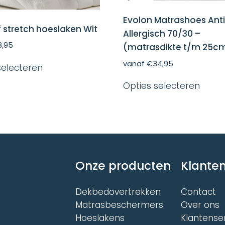
Evolon Matrashoes Anti
 stretch hoeslaken Wit
Allergisch 70/30 –
8,95
(matrasdikte t/m 25c
Dit
vanaf
€
34,95
selecteren
product
Dit
heeft
Opties selecteren
produ
meerdere
heeft
variaties.
meer
Deze
variat
optie
Deze
kan
optie
gekozen
kan
worden
gekoz
op
Onze producten
Klanten
word
de
op
productpagina
de
Dekbedovertrekken
Contact
produ
Matrasbeschermers
Over ons
Hoeslakens
Klantense