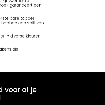
orgt voor extra
 doek garandeert een
erstelbare topper
 hebben een split van
ar in diverse kleuren
akens als
d voor al je
l