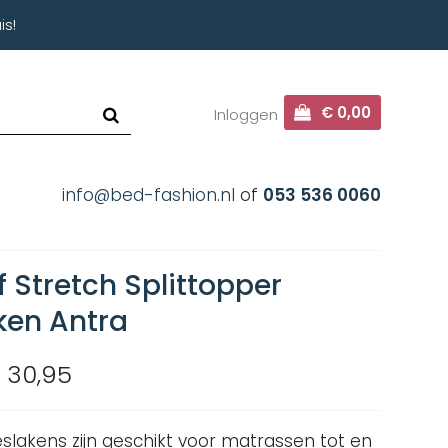
is!
€ 0,00
Inloggen
info@bed-fashion.nl
of
053 536 0060
 Stretch Splittopper
ken Antra
 30,95
slakens zijn geschikt voor matrassen tot en