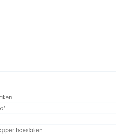
laken
of
topper hoeslaken