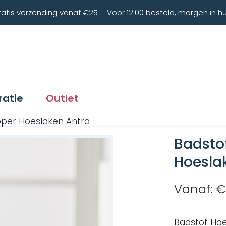
ratis verzending vanaf €25
Voor 12:00 besteld, morgen in hu
ratie
Outlet
opper Hoeslaken Antra
Badstof
Hoesla
Vanaf: €
Badstof Hoe