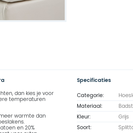
ra
Specificaties
ten, dan kies je voor
Categorie:
Hoes
dere temperaturen
Materiaal:
Badst
r meer warmte dan
Kleur:
Grijs
oeslakens.
Soort:
Split
katoen en 20%