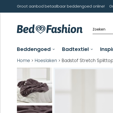
Groot aanbod betaalbaar beddengoed online!
G
Beddengoed
Badtextiel
Inspi
Home
>
Hoeslaken
> Badstof Stretch Splitt