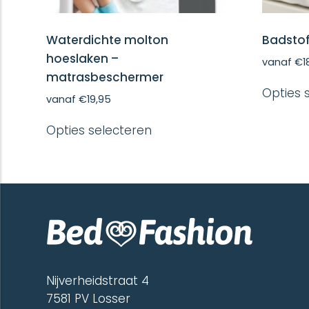
Waterdichte molton
Badstof
hoeslaken –
vanaf
€
1
matrasbeschermer
Opties 
vanaf
€
19,95
Dit
Opties selecteren
product
heeft
meerdere
variaties.
Deze
optie
kan
gekozen
worden
op
de
Nijverheidstraat 4
productpagina
7581 PV Losser