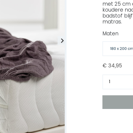
met 25 cm d
koudere nac
badstof blij
matras.
Maten