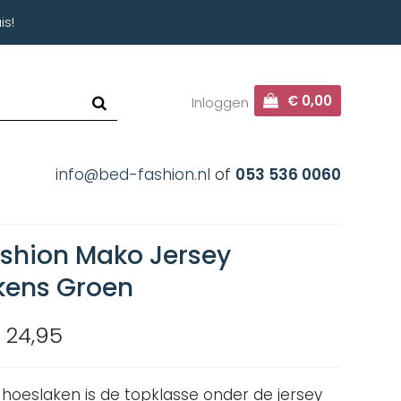
is!
€ 0,00
Inloggen
info@bed-fashion.nl
of
053 536 0060
shion Mako Jersey
kens Groen
 24,95
 hoeslaken is de topklasse onder de jersey