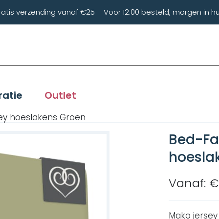
ratis verzending vanaf €25
Voor 12:00 besteld, morgen in hu
ratie
Outlet
ey hoeslakens Groen
Bed-Fa
hoesla
Vanaf: €
Mako jersey