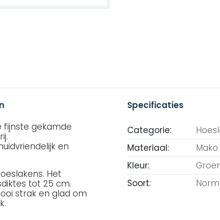
n
Specificaties
e fijnste gekamde
Categorie:
Hoes
j.
uidvriendelijk en
Materiaal:
Mako 
Kleur:
Groe
hoeslakens. Het
Soort:
Norm
sdiktes tot 25 cm.
ooi strak en glad om
k.