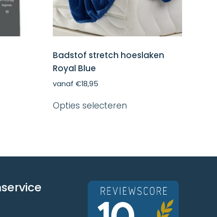
Badstof stretch hoeslaken
Royal Blue
vanaf
€
18,95
Dit
Opties selecteren
product
heeft
ct
meerdere
variaties.
dere
Deze
ies.
optie
kan
gekozen
worden
service
en
op
en
de
productpagina