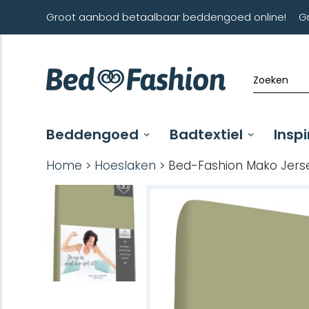
Groot aanbod betaalbaar beddengoed online!
G
Beddengoed
Badtextiel
Inspi
Home
>
Hoeslaken
> Bed-Fashion Mako Jers