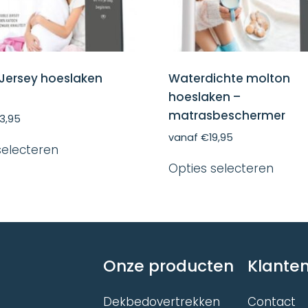
Jersey hoeslaken
Waterdichte molton
hoeslaken –
matrasbeschermer
3,95
Dit
vanaf
€
19,95
selecteren
product
Dit
heeft
Opties selecteren
produ
meerdere
heeft
variaties.
meer
Deze
variat
optie
Deze
kan
optie
gekozen
kan
worden
Onze producten
Klanten
gekoz
op
word
de
op
Dekbedovertrekken
Contact
productpagina
de