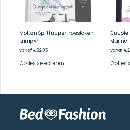
Molton Splittopper hoeslaken
Double 
krimpvrij
Marine
vanaf
€
32,95
vanaf
€
2
Dit
Opties selecteren
Opties 
product
heeft
meerdere
variaties.
Deze
optie
kan
gekozen
worden
op
de
productpagina