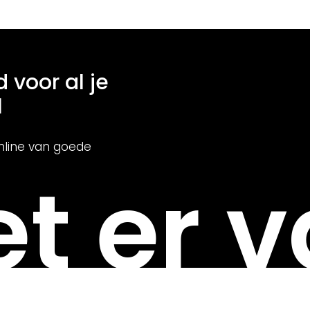
d voor al je
l
nline van goede
t er v