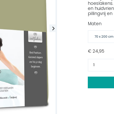
hoeslakens.
en huidvriend
pillingvrij e
Maten