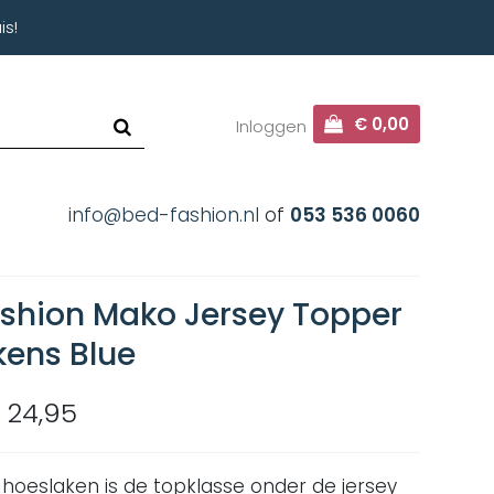
is!
€ 0,00
Inloggen
info@bed-fashion.nl
of
053 536 0060
shion Mako Jersey Topper
kens Blue
 24,95
 hoeslaken is de topklasse onder de jersey