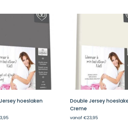
Jersey hoeslaken
Double Jersey hoeslak
Creme
3,95
vanaf
€
23,95
Dit
Dit