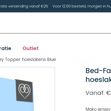
ratis verzending vanaf €25
Voor 12:00 besteld, morgen in hu
ratie
Outlet
ey Topper hoeslakens Blue
Bed-Fa
hoesla
Vanaf: €
Mako jersey