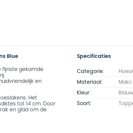
ns Blue
Specificaties
e fijnste gekamde
Categorie:
Hoes
j.
uidvriendelijk en
Materiaal:
Mako 
Kleur:
Blau
hoeslakens. Het
Soort:
Toppe
sdiktes tot 14 cm. Door
trak en glad om de