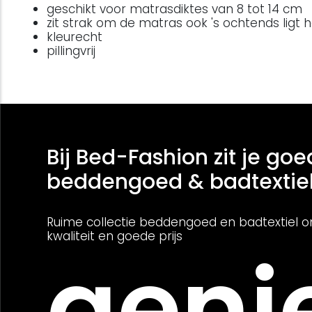
geschikt voor matrasdiktes van 8 tot 14 cm
zit strak om de matras ook 's ochtends ligt 
kleurecht
pillingvrij
Bij Bed-Fashion zit je goe
beddengoed & badtextie
Ruime collectie beddengoed en badtextiel o
kwaliteit en goede prijs
genie