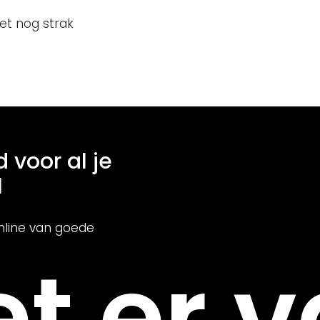
het nog strak
d voor al je
l
nline van goede
t er v