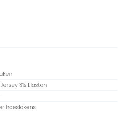
laken
Jersey 3% Elastan
w
r hoeslakens