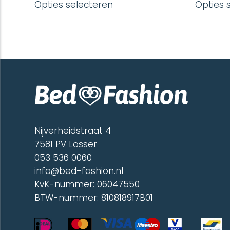
Opties selecteren
Opties 
product
heeft
meerdere
variaties.
Deze
optie
kan
gekozen
worden
op
de
productpagina
Nijverheidstraat 4
7581 PV Losser
053 536 0060
info@bed-fashion.nl
KvK-nummer: 06047550
BTW-nummer: 810818917B01