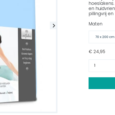
hoeslakens.
en huidvriend
pillingvrij e
Maten