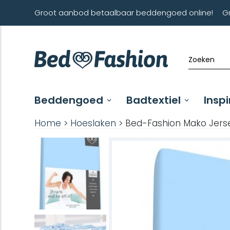
Groot aanbod betaalbaar beddengoed online!
G
Beddengoed
Badtextiel
Inspi
Home
>
Hoeslaken
> Bed-Fashion Mako Jers