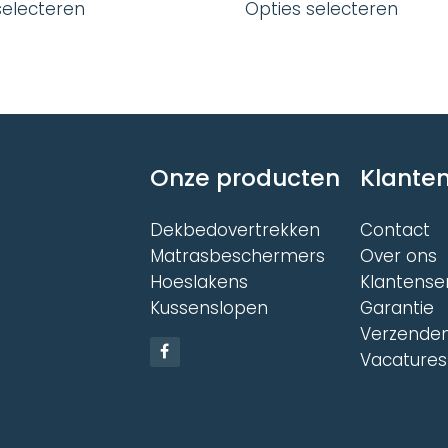
selecteren
Opties selecteren
product
produ
heeft
heeft
meerdere
meer
variaties.
variat
Deze
Deze
optie
optie
kan
kan
gekozen
gekoz
worden
word
Onze producten
Klanten
op
op
de
de
Dekbedovertrekken
Contact
productpagina
produ
Matrasbeschermers
Over ons
Hoeslakens
Klantense
Kussenslopen
Garantie
Verzenden
Vacatures