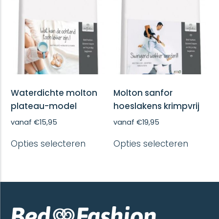
gekoze
kan
worde
gekozen
op
worden
de
op
produc
de
productpagina
Waterdichte molton
Molton sanfor
plateau-model
hoeslakens krimpvrij
vanaf
€
15,95
vanaf
€
19,95
Dit
Dit
Opties selecteren
Opties selecteren
product
produc
heeft
heeft
meerdere
meerd
variaties.
variatie
Deze
Deze
optie
optie
kan
kan
gekozen
gekoze