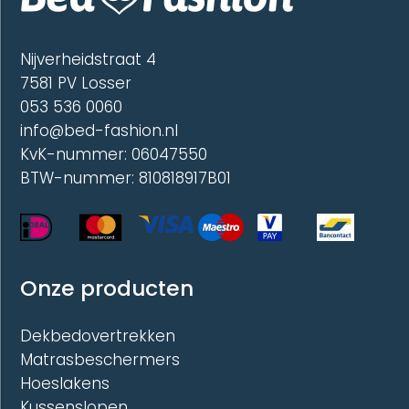
worden
worde
op
op
de
de
Nijverheidstraat 4
productpagina
produc
7581 PV Losser
053 536 0060
info@bed-fashion.nl
KvK-nummer: 06047550
BTW-nummer: 810818917B01
Onze producten
Dekbedovertrekken
Matrasbeschermers
Hoeslakens
Kussenslopen