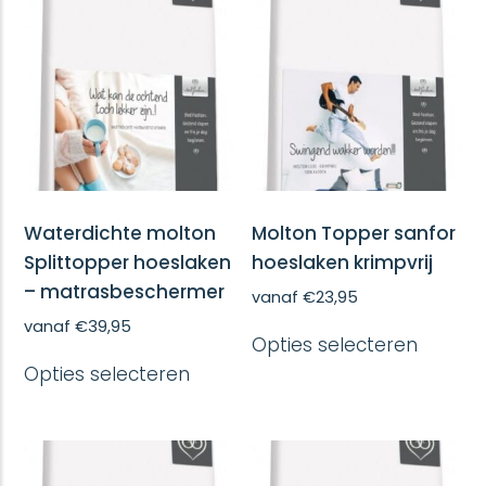
Waterdichte molton
Molton Topper sanfor
Splittopper hoeslaken
hoeslaken krimpvrij
– matrasbeschermer
vanaf
€
23,95
Dit
vanaf
€
39,95
Opties selecteren
produc
Dit
heeft
Opties selecteren
product
meerd
heeft
variatie
meerdere
Deze
variaties.
optie
Deze
kan
optie