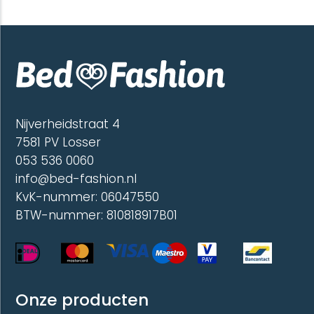
meerdere
optie
variaties.
kan
Deze
gekoze
optie
worde
kan
op
gekozen
de
worden
produc
op
de
Nijverheidstraat 4
productpagina
7581 PV Losser
053 536 0060
info@bed-fashion.nl
KvK-nummer: 06047550
BTW-nummer: 810818917B01
Onze producten