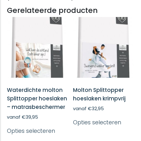
Gerelateerde producten
Waterdichte molton
Molton Splittopper
Splittopper hoeslaken
hoeslaken krimpvrij
– matrasbeschermer
vanaf
€
32,95
Dit
vanaf
€
39,95
Opties selecteren
produc
Dit
heeft
Opties selecteren
product
meerd
heeft