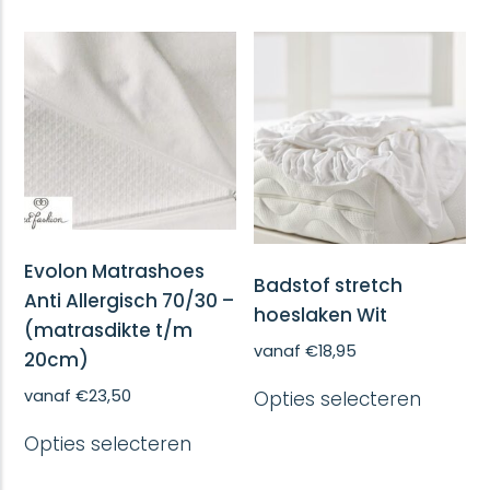
variatie
meerdere
Deze
variaties.
optie
Deze
kan
optie
gekoze
kan
worde
gekozen
op
worden
de
op
produc
de
productpagina
Evolon Matrashoes
Badstof stretch
Anti Allergisch 70/30 –
hoeslaken Wit
(matrasdikte t/m
vanaf
€
18,95
20cm)
Dit
vanaf
€
23,50
Opties selecteren
produc
heeft
Dit
Opties selecteren
meerd
product
variatie
heeft
Deze