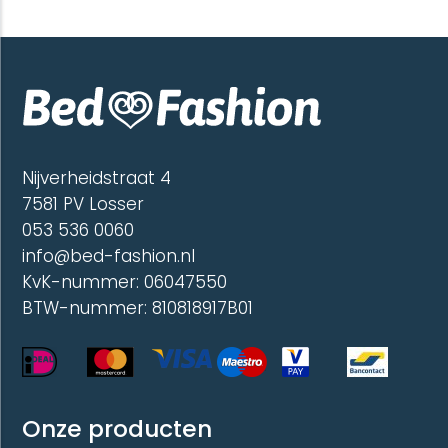
meerdere
meerd
variaties.
variatie
Deze
Deze
optie
optie
kan
kan
gekozen
gekoze
worden
worde
op
op
de
de
Nijverheidstraat 4
productpagina
produc
7581 PV Losser
053 536 0060
info@bed-fashion.nl
KvK-nummer: 06047550
BTW-nummer: 810818917B01
Onze producten