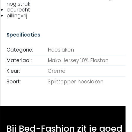
nog strak
kleurecht
pillingvrij
Specificaties
Categorie:
Hoeslaken
Materiaal:
Mako Jersey 10% Elastan
Kleur:
Creme
Soort:
Splittopper hoeslaken
Bij Bed-Fashion zit je goed