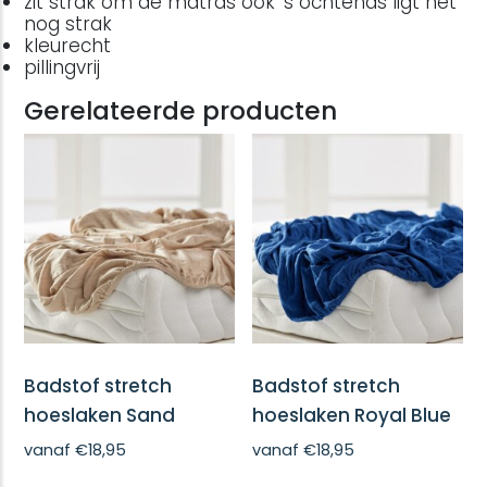
zit strak om de matras ook ‘s ochtends ligt het
nog strak
kleurecht
pillingvrij
Gerelateerde producten
Badstof stretch
Badstof stretch
hoeslaken Sand
hoeslaken Royal Blue
vanaf
€
18,95
vanaf
€
18,95
Dit
Dit