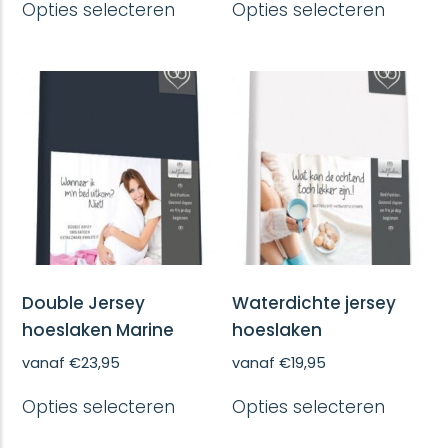
Opties selecteren
Opties selecteren
product
produc
heeft
heeft
meerdere
meerd
variaties.
variatie
Deze
Deze
optie
optie
kan
kan
gekozen
gekoze
worden
worde
op
op
de
de
productpagina
produc
Double Jersey
Waterdichte jersey
hoeslaken Marine
hoeslaken
vanaf
€
23,95
vanaf
€
19,95
Dit
Dit
Opties selecteren
Opties selecteren
product
produc
heeft
heeft