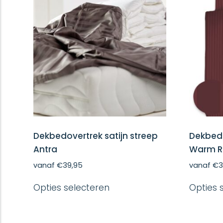
Dekbedovertrek satijn streep
Dekbedo
Antra
Warm R
vanaf
€
39,95
vanaf
€
3
Dit
Opties selecteren
Opties 
product
heeft
meerdere
variaties.