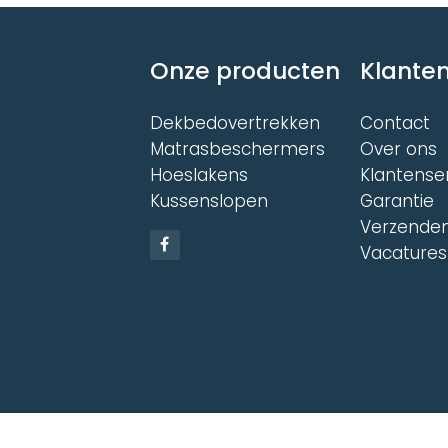
optie
Deze
kan
optie
gekoz
kan
word
Onze producten
Klanten
gekozen
op
worden
de
op
Dekbedovertrekken
Contact
produ
de
Matrasbeschermers
Over ons
productpagina
Hoeslakens
Klantense
Kussenslopen
Garantie
Verzenden
Vacatures