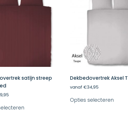
vertrek satijn streep
Dekbedovertrek Aksel 
ed
vanaf
€
34,95
Dit
9,95
Opties selecteren
produ
Dit
heeft
selecteren
product
meer
heeft
variat
meerdere
Deze
variaties.