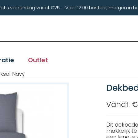
ratis verzending vanaf €25
Voor 12:00 besteld, morgen in hu
ratie
Outlet
ksel Navy
Dekbed
Vanaf: €
Dit dekbedo
makkelijk te
een lengte 