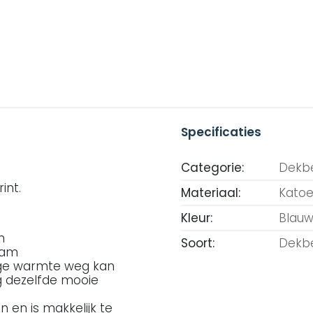
Specificaties
Categorie:
Dekb
int.
Materiaal:
Kato
Kleur:
Blau
m
Soort:
Dekb
haam
lige warmte weg kan
g dezelfde mooie
 en is makkelijk te