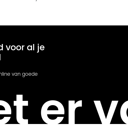
d voor al je
l
nline van goede
t er v