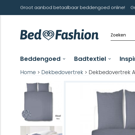
Groot aanbod betaalbaar beddengoed online!
G
Beddengoed
Badtextiel
Inspi
Home
>
Dekbedovertrek
> Dekbedovertrek A