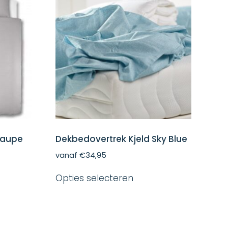
Taupe
Dekbedovertrek Kjeld Sky Blue
vanaf
€
34,95
Dit
Opties selecteren
ct
product
heeft
dere
meerdere
ies.
variaties.
Deze