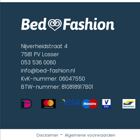
Deze
optie
kan
gekozen
worden
op
de
Nijverheidstraat 4
productpagina
7581 PV Losser
053 536 0060
info@bed-fashion.nl
KvK-nummer: 06047550
BTW-nummer: 810818917B01
-
Disclaimer
Algemene voorwaarden