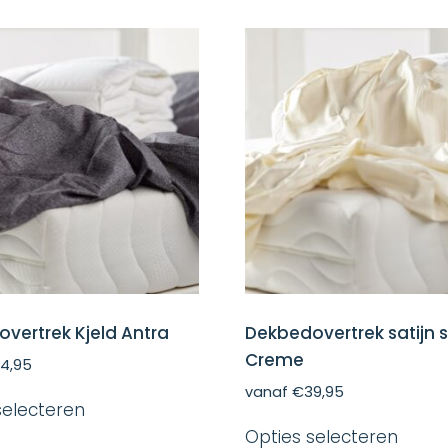
vertrek Kjeld Antra
Dekbedovertrek satijn 
Creme
4,95
Dit
vanaf
€
39,95
selecteren
product
Dit
heeft
Opties selecteren
produ