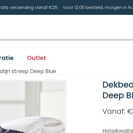
ratis verzending vanaf €25
Voor 12:00 besteld, morgen in hu
ratie
Outlet
tijn streep Deep Blue
Dekbedo
Deep B
Vanaf: €
Hotelkwalit