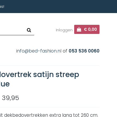
is!
€ 0,00
Inloggen
info@bed-fashion.nl
of
053 536 0060
vertrek satijn streep
lue
 39,95
eit dekbedovertrekken extra lang tot 260 cm.