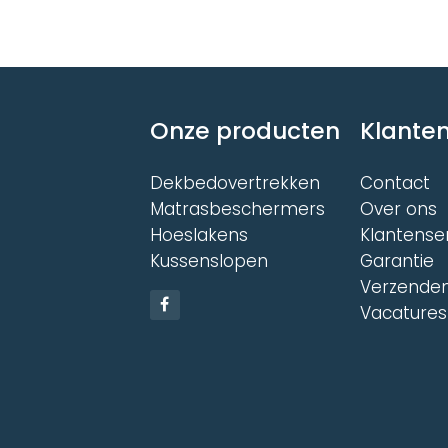
meerdere
heeft
variaties.
meer
Deze
variat
optie
Deze
kan
optie
gekozen
kan
worden
Onze producten
Klanten
gekoz
op
word
de
op
Dekbedovertrekken
Contact
productpagina
de
Matrasbeschermers
Over ons
produ
Hoeslakens
Klantense
Kussenslopen
Garantie
Verzenden
Vacatures