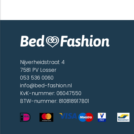
heeft
meerdere
variaties.
Deze
optie
kan
gekozen
worden
op
de
Nijverheidstraat 4
productpagina
7581 PV Losser
053 536 0060
info@bed-fashion.nl
KvK-nummer: 06047550
BTW-nummer: 810818917B01