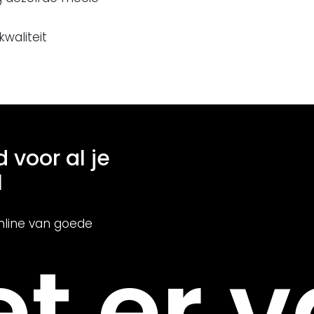
kwaliteit
d voor al je
l
nline van goede
t er v