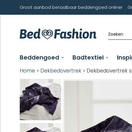
Groot aanbod betaalbaar beddengoed online!
G
Beddengoed
Badtextiel
Inspi
Home
>
Dekbedovertrek
> Dekbedovertrek sa