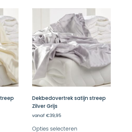
streep
Dekbedovertrek satijn streep
Zilver Grijs
vanaf
€
39,95
Dit
Opties selecteren
ct
product