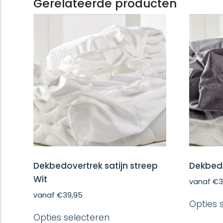
Gerelateerde producten
Dekbedovertrek satijn streep
Dekbedo
Wit
vanaf
€
3
vanaf
€
39,95
Opties 
Dit
Opties selecteren
product