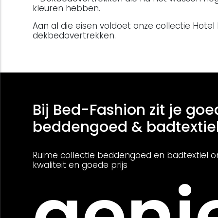
kleuren hebben.
Aan al die eisen voldoet onze collectie Hotel 
dekbedovertrekken.
Bij Bed-Fashion zit je goe
beddengoed & badtextie
Ruime collectie beddengoed en badtextiel o
kwaliteit en goede prijs
genie