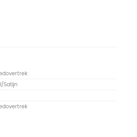
edovertrek
/Satijn
w
edovertrek