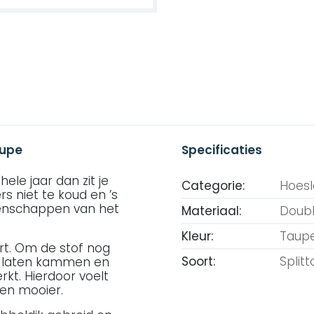
aupe
Specificaties
ele jaar dan zit je
Categorie:
Hoes
rs niet te koud en ’s
genschappen van het
Materiaal:
Doubl
Kleur:
Taup
irt. Om de stof nog
Soort:
Split
s laten kammen en
kt. Hierdoor voelt
ren mooier.