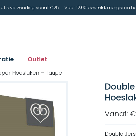
ratis verzending vanaf €25
Voor 12:00 besteld, morgen in hu
ratie
Outlet
opper Hoeslaken – Taupe
Double 
Hoesla
Vanaf: €
Double Jers