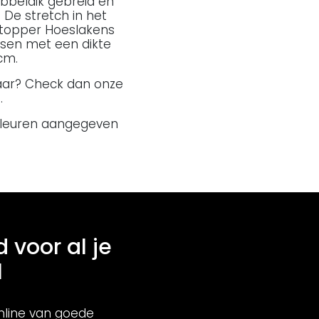
ubbeldik gebreid en
De stretch in het
ttopper Hoeslakens
ssen met een dikte
cm.
baar? Check dan onze
.
 kleuren aangegeven
d voor al je
l
nline van goede