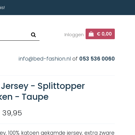
is!
€ 0,00
Inloggen
info@bed-fashion.nl
of
053 536 0060
Jersey - Splittopper
ken - Taupe
 39,95
ey, 100% katoen gekamde jersey, extra zware