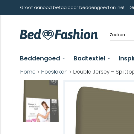
Groot aanbod betaalbaar beddengoed online!
G
Beddengoed
Badtextiel
Inspi
Home
>
Hoeslaken
> Double Jersey – Splitt