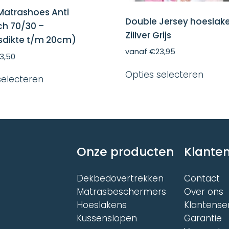
Matrashoes Anti
Double Jersey hoeslak
sch 70/30 –
Zillver Grijs
sdikte t/m 20cm)
vanaf
€
23,95
3,50
Dit
Dit
Opties selecteren
produ
selecteren
product
heeft
heeft
meer
meerdere
variat
variaties.
Deze
Deze
optie
optie
kan
kan
gekoz
Onze producten
Klanten
gekozen
word
worden
op
op
de
Dekbedovertrekken
Contact
de
produ
Matrasbeschermers
Over ons
productpagina
Hoeslakens
Klantense
Kussenslopen
Garantie