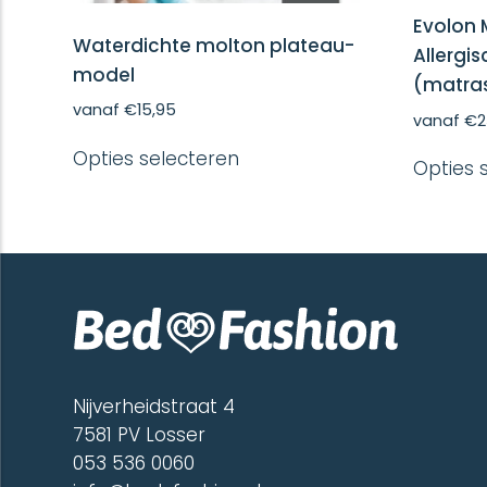
Evolon 
Waterdichte molton plateau-
Allergi
model
(matra
vanaf
€
15,95
vanaf
€
2
Dit
Opties selecteren
product
Opties 
heeft
meerdere
variaties.
Deze
optie
kan
gekozen
worden
op
de
productpagina
Nijverheidstraat 4
7581 PV Losser
053 536 0060