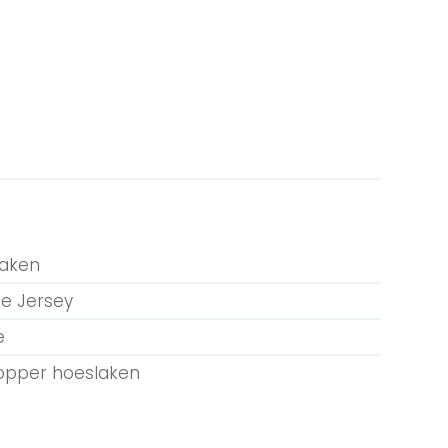
laken
e Jersey
e
topper hoeslaken