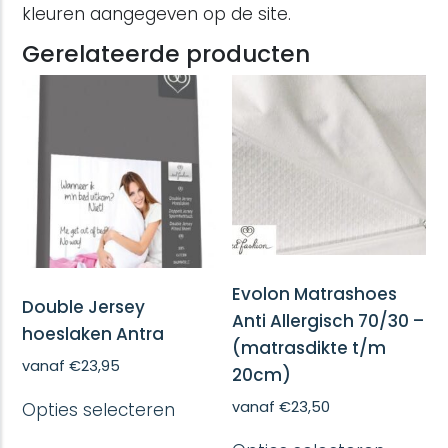
kleuren aangegeven op de site.
Gerelateerde producten
Evolon Matrashoes
Double Jersey
Anti Allergisch 70/30 –
hoeslaken Antra
(matrasdikte t/m
vanaf
€
23,95
20cm)
Dit
vanaf
€
23,50
Opties selecteren
product
heeft
Dit