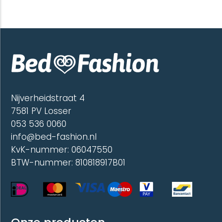
heeft
variatie
meerdere
Deze
variaties.
optie
Deze
kan
optie
gekoze
kan
worde
gekozen
op
worden
de
op
produc
de
Nijverheidstraat 4
productpagina
7581 PV Losser
053 536 0060
info@bed-fashion.nl
KvK-nummer: 06047550
BTW-nummer: 810818917B01