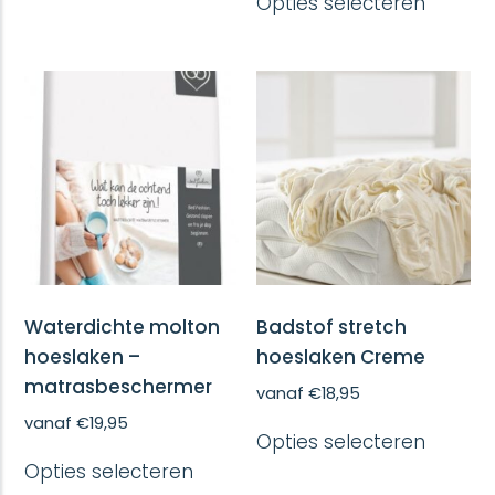
Opties selecteren
meerdere
produc
variaties.
heeft
Deze
meerd
optie
variatie
kan
Deze
gekozen
optie
worden
kan
op
gekoze
de
worde
productpagina
op
de
produc
Waterdichte molton
Badstof stretch
hoeslaken –
hoeslaken Creme
matrasbeschermer
vanaf
€
18,95
Dit
vanaf
€
19,95
Opties selecteren
produc
Dit
heeft
Opties selecteren
product
meerd