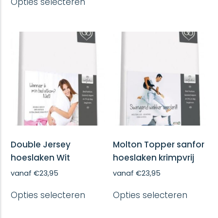
Opties selecteren
meerd
product
variatie
heeft
Deze
meerdere
optie
variaties.
kan
Deze
gekoze
optie
worde
kan
op
gekozen
de
worden
produc
op
de
productpagina
Double Jersey
Molton Topper sanfor
hoeslaken Wit
hoeslaken krimpvrij
vanaf
€
23,95
vanaf
€
23,95
Dit
Dit
Opties selecteren
Opties selecteren
product
produc
heeft
heeft
meerdere
meerd