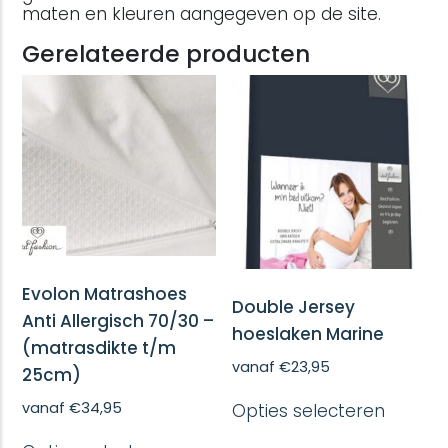
maten en kleuren aangegeven op de site.
Gerelateerde producten
Evolon Matrashoes
Double Jersey
Anti Allergisch 70/30 –
hoeslaken Marine
(matrasdikte t/m
vanaf
€
23,95
25cm)
Dit
vanaf
€
34,95
Opties selecteren
produc
heeft
Dit