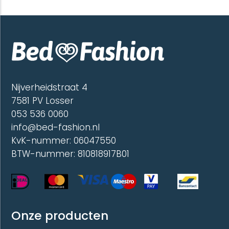
variaties.
variatie
Deze
Deze
optie
optie
kan
kan
gekozen
gekoze
worden
worde
op
op
de
de
Nijverheidstraat 4
productpagina
produc
7581 PV Losser
053 536 0060
info@bed-fashion.nl
KvK-nummer: 06047550
BTW-nummer: 810818917B01
Onze producten