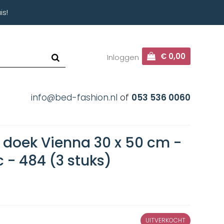
is!
€ 0,00
Inloggen
info@bed-fashion.nl
of
053 536 0060
 doek Vienna 30 x 50 cm -
c - 484 (3 stuks)
UITVERKOCHT