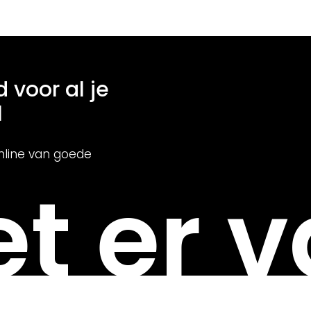
d voor al je
l
nline van goede
t er v