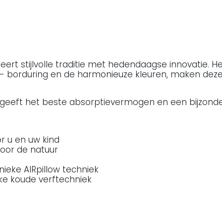
rt stijlvolle traditie met hedendaagse innovatie. H
orduring en de harmonieuze kleuren, maken deze col
 geeft het beste absorptievermogen en een bijzonde
r u en uw kind
oor de natuur
unieke AIRpillow techniek
ke koude verftechniek