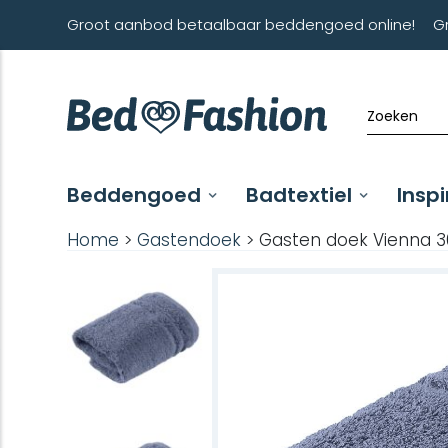
Groot aanbod betaalbaar beddengoed online!
G
Beddengoed
Badtextiel
Inspi
Home
>
Gastendoek
> Gasten doek Vienna 30