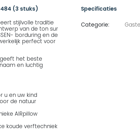
 484 (3 stuks)
Specificaties
t stijlvolle traditie
Categorie:
Gast
ntwerp van de ton sur
SEN- borduring en de
erkelijk perfect voor
geeft het beste
naam en luchtig
r u en uw kind
oor de natuur
nieke AIRpillow
ke koude verftechniek