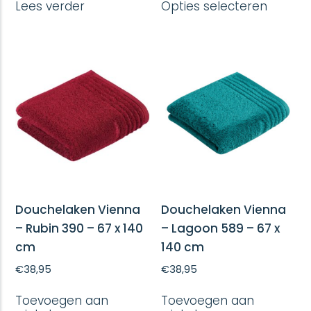
Lees verder
Opties selecteren
produc
heeft
meerd
variatie
Deze
optie
kan
gekoze
worde
op
de
produc
Douchelaken Vienna
Douchelaken Vienna
– Rubin 390 – 67 x 140
– Lagoon 589 – 67 x
cm
140 cm
€
38,95
€
38,95
Toevoegen aan
Toevoegen aan