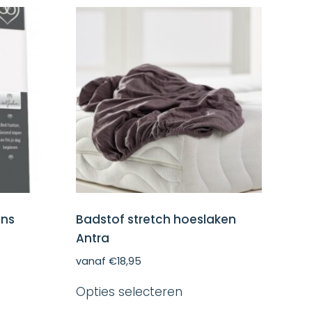
ens
Badstof stretch hoeslaken
Antra
vanaf
€
18,95
Dit
Opties selecteren
ct
product
heeft