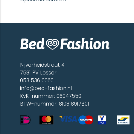
heeft
meerdere
variaties.
Deze
optie
kan
gekozen
worden
op
de
Nijverheidstraat 4
productpagina
7581 PV Losser
053 536 0060
info@bed-fashion.nl
KvK-nummer: 06047550
BTW-nummer: 810818917B01