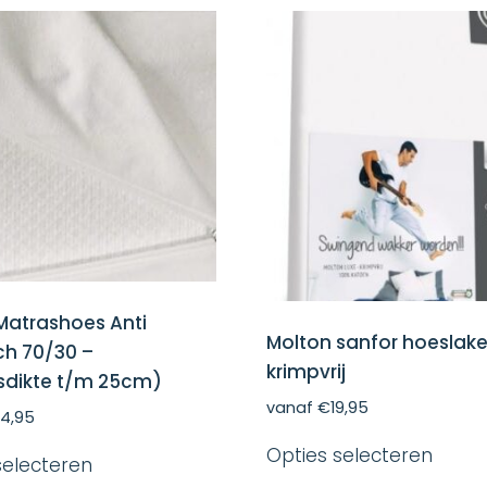
Matrashoes Anti
Molton sanfor hoeslak
sch 70/30 –
krimpvrij
sdikte t/m 25cm)
vanaf
€
19,95
4,95
Dit
Dit
Opties selecteren
produ
selecteren
product
heeft