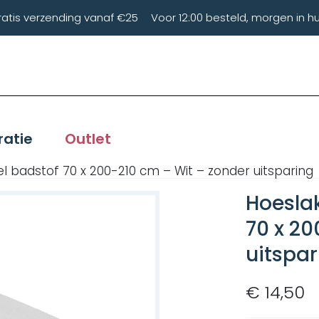
ratis verzending vanaf €25
Voor 12:00 besteld, morgen in hu
ratie
Outlet
 badstof 70 x 200-210 cm – Wit – zonder uitsparing
Hoesla
70 x 20
uitspar
€ 14,50