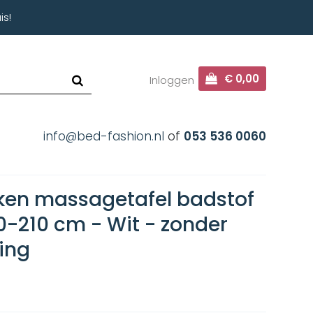
is!
€ 0,00
Inloggen
info@bed-fashion.nl
of
053 536 0060
ken massagetafel badstof
0-210 cm - Wit - zonder
ing