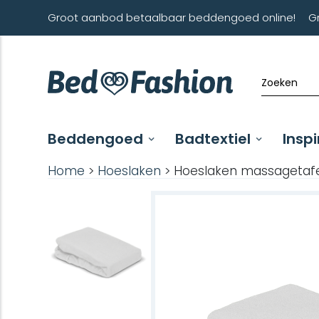
Groot aanbod betaalbaar beddengoed online!
G
Beddengoed
Badtextiel
Inspi
Home
>
Hoeslaken
> Hoeslaken massagetafel