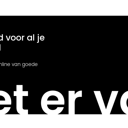
d voor al je
l
nline van goede
t er v