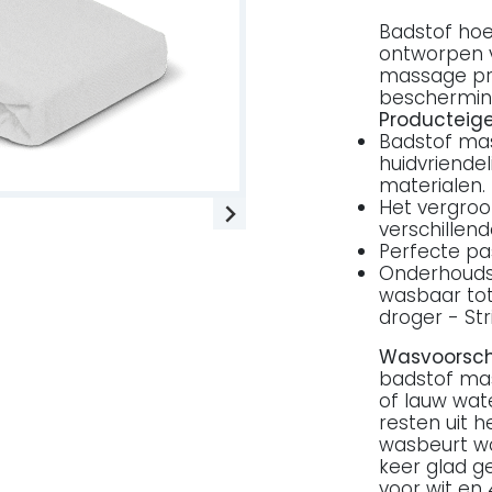
Badstof hoe
ontworpen vo
massage pr
beschermin
Producteig
Badstof mas
huidvriende
materialen.
Het vergroot
verschillend
Perfecte pa
Onderhoudsv
wasbaar tot
droger - Strij
Wasvoorschr
badstof mas
of lauw wat
resten uit h
wasbeurt wo
keer glad g
voor wit en 