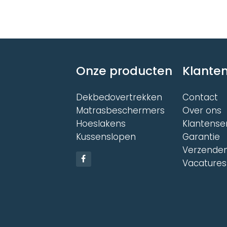
heeft
meer
meerdere
variat
variaties.
Deze
Deze
optie
optie
kan
kan
gekoz
gekozen
word
Onze producten
Klanten
worden
op
op
de
de
Dekbedovertrekken
Contact
produ
productpagina
Matrasbeschermers
Over ons
Hoeslakens
Klantense
Kussenslopen
Garantie
Verzenden
Vacatures