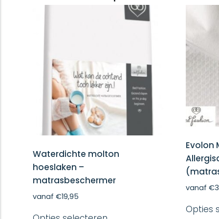
Evolon 
Waterdichte molton
Allergi
hoeslaken –
(matra
matrasbeschermer
vanaf
€
3
vanaf
€
19,95
Dit
Opties 
Opties selecteren
product