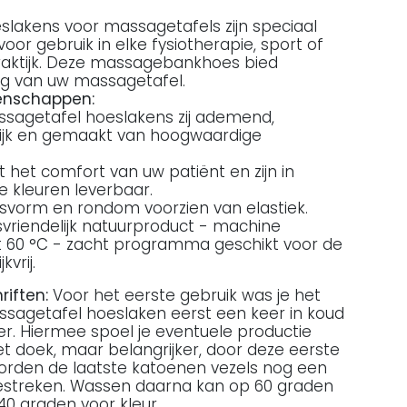
slakens voor massagetafels zijn speciaal
or gebruik in elke fysiotherapie, sport of
aktijk. Deze massagebankhoes bied
g van uw massagetafel.
enschappen:
sagetafel hoeslakens zij ademend,
lijk en gemaakt van hoogwaardige
 het comfort van uw patiënt en zijn in
e kleuren leverbaar.
svorm en rondom voorzien van elastiek.
riendelijk natuurproduct - machine
 60 °C - zacht programma geschikt voor de
kvrij.
iften:
Voor het eerste gebruik was je het
sagetafel hoeslaken eerst een keer in koud
er. Hiermee spoel je eventuele productie
et doek, maar belangrijker, door deze eerste
rden de laatste katoenen vezels nog een
estreken. Wassen daarna kan op 60 graden
40 graden voor kleur.