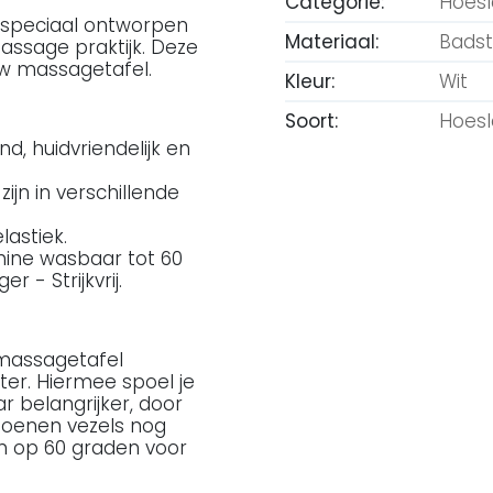
Categorie:
Hoes
 speciaal ontworpen
Materiaal:
Badst
massage praktijk. Deze
w massagetafel.
Kleur:
Wit
Soort:
Hoesl
, huidvriendelijk en
ijn in verschillende
astiek.
hine wasbaar tot 60
 - Strijkvrij.
 massagetafel
ter. Hiermee spoel je
r belangrijker, door
toenen vezels nog
n op 60 graden voor