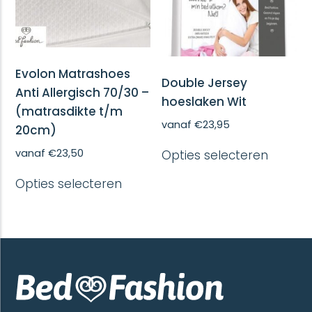
op
de
de
produc
productpagina
Evolon Matrashoes
Double Jersey
Anti Allergisch 70/30 –
hoeslaken Wit
(matrasdikte t/m
vanaf
€
23,95
20cm)
Dit
vanaf
€
23,50
Opties selecteren
produc
heeft
Dit
Opties selecteren
meerd
product
variatie
heeft
Deze
meerdere
optie
variaties.
kan
Deze
gekoze
optie
worde
kan
op
gekozen
de
worden
produc
op