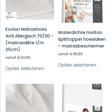
Evolon Matrashoes
Waterdichte molton
Anti Allergisch 70/30 –
Splittopper hoeslaken
(matrasdikte t/m
– matrasbeschermer
25cm)
vanaf
€
39,95
vanaf
€
34,95
Dit
Dit
Opties selecteren
produc
Opties selecteren
product
heeft
heeft
meerd
meerdere
variatie
variaties.
Deze
Deze
optie
optie
kan
kan
gekoze
gekozen
worde
worden
op