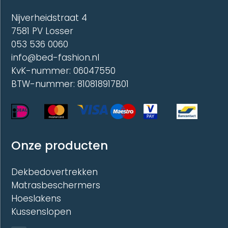
de
Nijverheidstraat 4
productpagina
7581 PV Losser
053 536 0060
info@bed-fashion.nl
KvK-nummer: 06047550
BTW-nummer: 810818917B01
Onze producten
Dekbedovertrekken
Matrasbeschermers
Hoeslakens
Kussenslopen