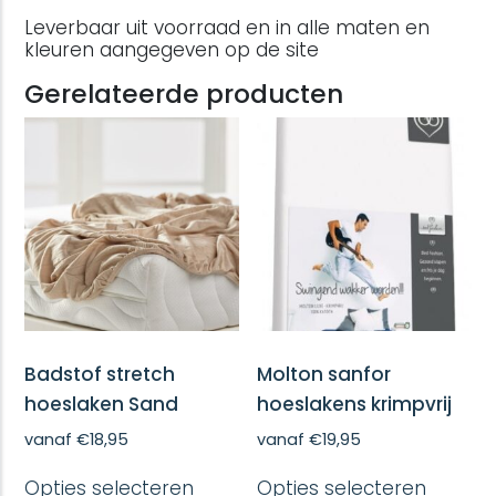
Leverbaar uit voorraad en in alle maten en
kleuren aangegeven op de site
Gerelateerde producten
Badstof stretch
Molton sanfor
hoeslaken Sand
hoeslakens krimpvrij
vanaf
€
18,95
vanaf
€
19,95
Dit
Dit
Opties selecteren
Opties selecteren
product
produc