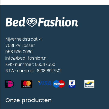
variaties.
variatie
Deze
Deze
optie
optie
kan
kan
gekozen
gekoze
worden
worde
op
op
de
de
Nijverheidstraat 4
productpagina
produc
7581 PV Losser
053 536 0060
info@bed-fashion.nl
KvK-nummer: 06047550
BTW-nummer: 810818917B01
Onze producten