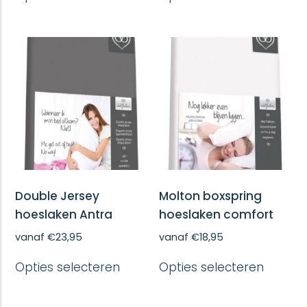
heeft
heeft
meerdere
meerd
variaties.
variatie
Deze
Deze
optie
optie
kan
kan
gekozen
gekoze
worden
worde
op
op
de
de
productpagina
produc
Double Jersey
Molton boxspring
hoeslaken Antra
hoeslaken comfort
vanaf
€
23,95
vanaf
€
18,95
Dit
Dit
Opties selecteren
Opties selecteren
product
produc
heeft
heeft
meerdere
meerd