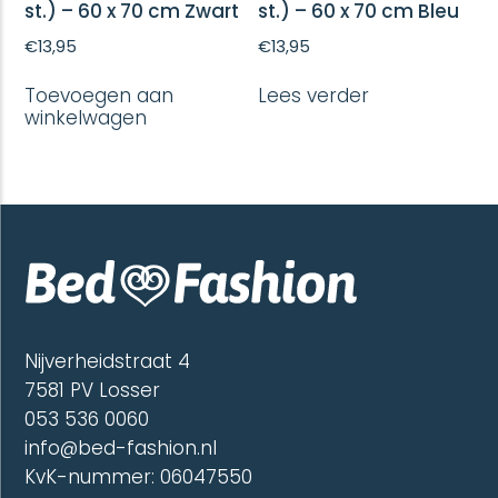
st.) – 60 x 70 cm Zwart
st.) – 60 x 70 cm Bleu
€
13,95
€
13,95
Toevoegen aan
Lees verder
winkelwagen
Nijverheidstraat 4
7581 PV Losser
053 536 0060
info@bed-fashion.nl
KvK-nummer: 06047550