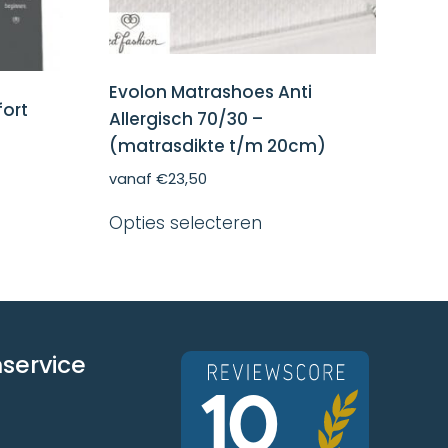
Evolon Matrashoes Anti
ort
Allergisch 70/30 –
(matrasdikte t/m 20cm)
vanaf
€
23,50
ct
Dit
Opties selecteren
product
dere
heeft
ies.
meerdere
variaties.
Deze
optie
en
kan
en
service
gekozen
worden
op
ctpagina
de
productpagina