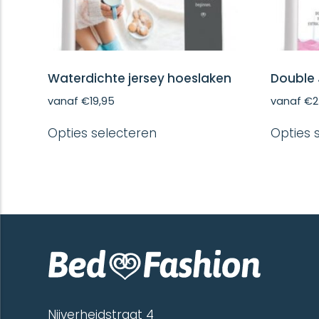
Waterdichte jersey hoeslaken
Double 
vanaf
€
19,95
vanaf
€
2
Dit
Opties selecteren
Opties 
product
heeft
meerdere
variaties.
Deze
optie
kan
gekozen
worden
op
de
productpagina
Nijverheidstraat 4