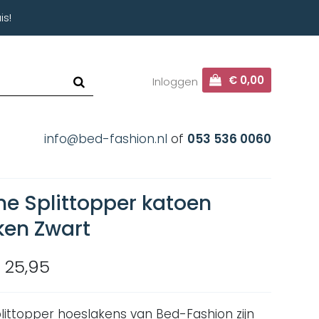
is!
€ 0,00
Inloggen
info@bed-fashion.nl
of
053 536 0060
ne Splittopper katoen
ken Zwart
 25,95
plittopper hoeslakens van Bed-Fashion zijn