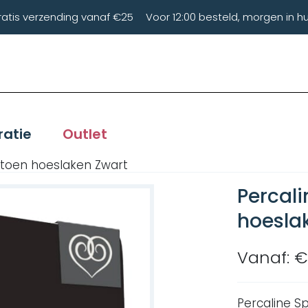
ratis verzending vanaf €25
Voor 12:00 besteld, morgen in hu
ratie
Outlet
atoen hoeslaken Zwart
Percali
hoesla
Vanaf: €
Percaline S