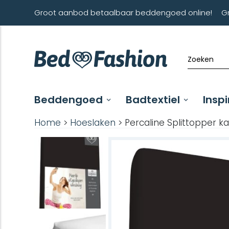
Groot aanbod betaalbaar beddengoed online!
G
Beddengoed
Badtextiel
Inspi
Home
>
Hoeslaken
> Percaline Splittopper k