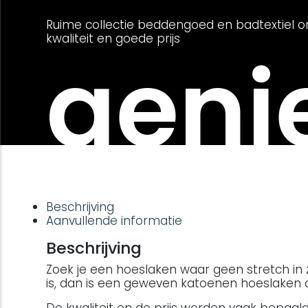
Ruime collectie beddengoed en badtextiel o
kwaliteit en goede prijs
genie
Beschrijving
Aanvullende informatie
Beschrijving
Zoek je een hoeslaken waar geen stretch in zi
is, dan is een geweven katoenen hoeslaken d
De kwaliteit en de prijs worden vaak bepaald