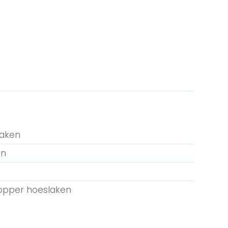
laken
en
topper hoeslaken