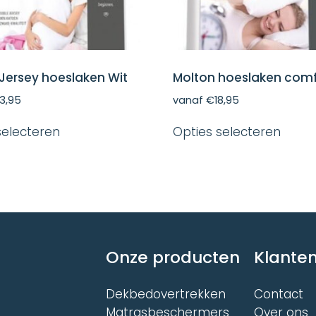
Jersey hoeslaken Wit
Molton hoeslaken comf
3,95
vanaf
€
18,95
Dit
Dit
selecteren
Opties selecteren
product
produ
heeft
heeft
meerdere
meer
variaties.
variat
Deze
Deze
optie
optie
kan
kan
gekozen
gekoz
worden
word
Onze producten
Klanten
op
op
de
de
productpagina
produ
Dekbedovertrekken
Contact
Matrasbeschermers
Over ons