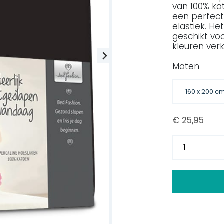
van 100% k
een perfect
elastiek. He
geschikt voo
kleuren verk
Maten