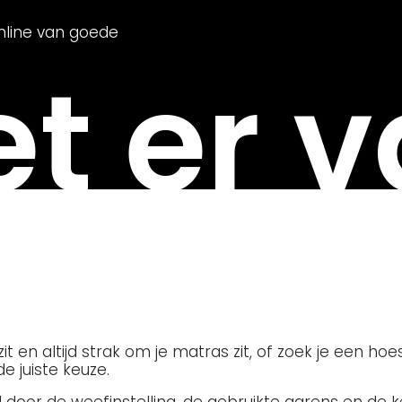
nline van goede
t er v
t en altijd strak om je matras zit, of zoek je een ho
e juiste keuze.
 door de weefinstelling, de gebruikte garens en de k