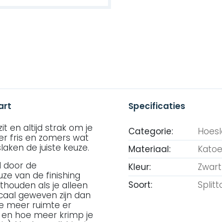
art
Specificaties
t en altijd strak om je
Categorie:
Hoes
ker fris en zomers wat
aken de juiste keuze.
Materiaal:
Kato
d door de
Kleur:
Zwart
uze van de finishing
Soort:
Split
thouden als je alleen
icaal geweven zijn dan
hoe meer ruimte er
t en hoe meer krimp je