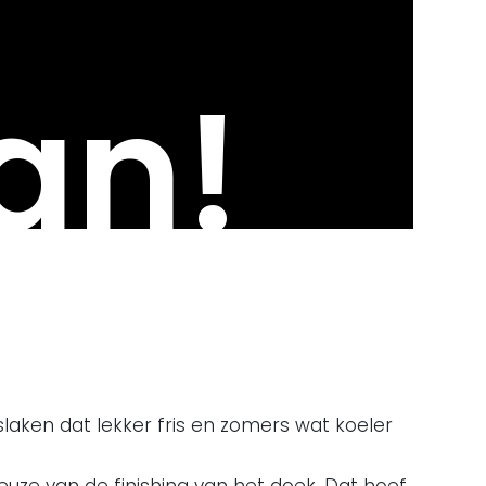
an!
eslaken dat lekker fris en zomers wat koeler
euze van de finishing van het doek. Dat hoef