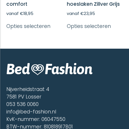
comfort
hoeslaken Zillver Grijs
vanaf
€
18,95
vanaf
€
23,95
Dit
Dit
Opties selecteren
Opties selecteren
product
produc
heeft
heeft
meerdere
meerd
variaties.
variatie
Deze
Deze
optie
optie
kan
kan
gekozen
gekoze
worden
worde
op
op
de
de
Nijverheidstraat 4
productpagina
produc
7581 PV Losser
053 536 0060
info@bed-fashion.nl
KvK-nummer: 06047550
BTW-nummer: 810818917B01