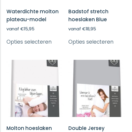
Waterdichte molton
Badstof stretch
plateau-model
hoeslaken Blue
vanaf
€
15,95
vanaf
€
18,95
Dit
Dit
Opties selecteren
Opties selecteren
product
produc
heeft
heeft
meerdere
meerd
variaties.
variatie
Deze
Deze
optie
optie
kan
kan
gekozen
gekoze
worden
worde
op
op
de
de
productpagina
produc
Molton hoeslaken
Double Jersey