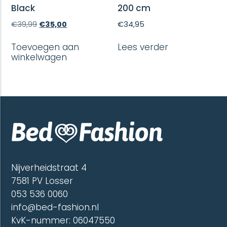
Black
200 cm
Oorspronkelijke
Huidige
€
39,99
€
35,00
€
34,95
prijs
prijs
was:
is:
Toevoegen aan
Lees verder
€39,99.
€35,00.
winkelwagen
Nijverheidstraat 4
7581 PV Losser
053 536 0060
info@bed-fashion.nl
KvK-nummer: 06047550