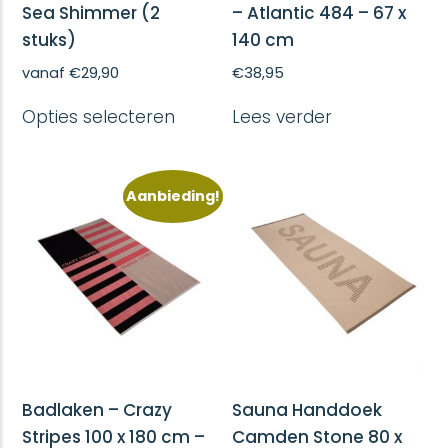
Sea Shimmer (2
– Atlantic 484 – 67 x
stuks)
140 cm
vanaf
€
29,90
€
38,95
Dit
Opties selecteren
Lees verder
product
heeft
meerdere
variaties.
Aanbieding!
Deze
optie
kan
gekozen
worden
op
de
productpagina
Badlaken – Crazy
Sauna Handdoek
Stripes 100 x 180 cm –
Camden Stone 80 x