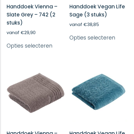
Handdoek Vienna –
Handdoek Vegan Life
Slate Grey – 742 (2
Sage (3 stuks)
stuks)
vanaf
€
38,85
Dit
vanaf
€
29,90
Opties selecteren
produc
Dit
heeft
Opties selecteren
product
meerd
heeft
variatie
meerdere
Deze
variaties.
optie
Deze
kan
optie
gekoze
kan
worde
gekozen
op
worden
de
op
produc
de
productpagina
Handdoek Vienna –
Handdoek Vegan Life