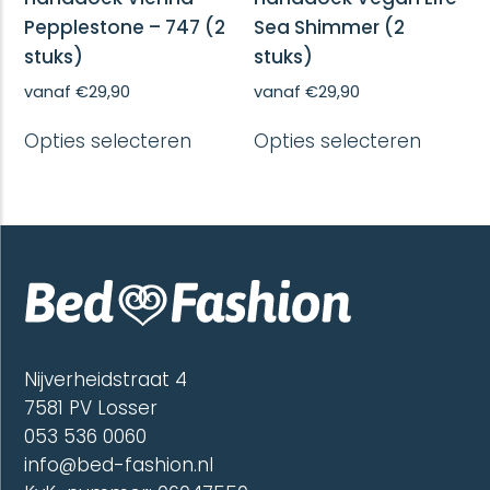
Pepplestone – 747 (2
Sea Shimmer (2
stuks)
stuks)
vanaf
€
29,90
vanaf
€
29,90
Dit
Dit
Opties selecteren
Opties selecteren
product
produc
heeft
heeft
meerdere
meerd
variaties.
variatie
Deze
Deze
optie
optie
kan
kan
gekozen
gekoze
worden
worde
op
op
de
de
Nijverheidstraat 4
productpagina
produc
7581 PV Losser
053 536 0060
info@bed-fashion.nl