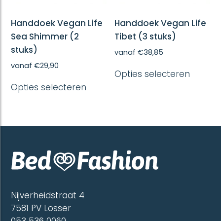
Handdoek Vegan Life
Handdoek Vegan Life
Sea Shimmer (2
Tibet (3 stuks)
stuks)
vanaf
€
38,85
Dit
vanaf
€
29,90
Opties selecteren
produc
Dit
heeft
Opties selecteren
product
meerd
heeft
variatie
meerdere
Deze
variaties.
optie
Deze
kan
optie
gekoze
kan
worde
gekozen
op
worden
de
op
produc
de
Nijverheidstraat 4
productpagina
7581 PV Losser