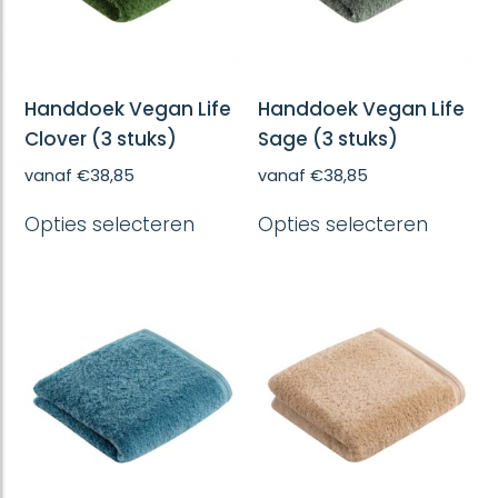
Handdoek Vegan Life
Handdoek Vegan Life
Clover (3 stuks)
Sage (3 stuks)
vanaf
€
38,85
vanaf
€
38,85
Dit
Dit
Opties selecteren
Opties selecteren
product
produc
heeft
heeft
meerdere
meerd
variaties.
variatie
Deze
Deze
optie
optie
kan
kan
gekozen
gekoze
worden
worde
op
op
de
de
productpagina
produc