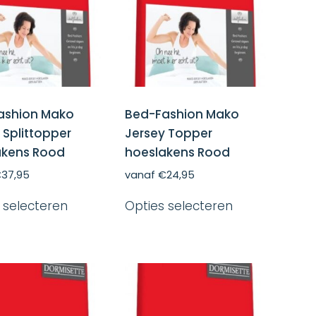
ashion Mako
Bed-Fashion Mako
 Splittopper
Jersey Topper
akens Rood
hoeslakens Rood
€
37,95
vanaf
€
24,95
Dit
Dit
 selecteren
Opties selecteren
product
product
heeft
heeft
meerdere
meerdere
variaties.
variaties.
Deze
Deze
optie
optie
kan
kan
gekozen
gekozen