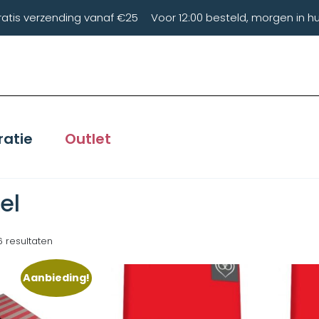
ratis verzending vanaf €25
Voor 12:00 besteld, morgen in hu
ratie
Outlet
el
6 resultaten
Aanbieding!