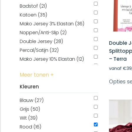
200 x 210 cm (122)
Badstof (21)
200 x 220 cm (103)
Katoen (35)
70 x 200 cm (62)
Mako Jersey 3% Elastan (36)
70 x 210 cm (48)
Noppen/Anti-Slip (2)
70 x 220 cm (48)
Double Jersey (28)
Double J
80 x 200 cm (145)
Percal/Satijn (32)
Splittop
80 x 210 cm (104)
– Terra
Mako Jersey 10% Elastan (12)
80 x 220 cm (91)
Molton (11)
vanaf
€
39
90 x 200 cm (145)
Meer tonen +
stretch molton (2)
90 x 210 cm (141)
Opties s
Jersey (23)
Kleuren
90 x 220 cm (124)
Evolon® anti allergisch (3)
30 x 50 cm (17)
Blauw (27)
Waterdicht (6)
100 x 210 cm (33)
Grijs (50)
100 x 220 cm (33)
Wit (39)
120 x 210 cm (71)
Rood (16)