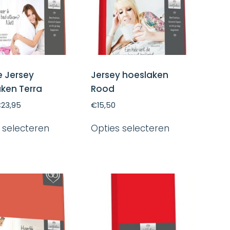
worden
worden
op
op
de
de
productpagina
productpagin
 Jersey
Jersey hoeslaken
ken Terra
Rood
€
23,95
€
15,50
Dit
Dit
 selecteren
Opties selecteren
product
product
heeft
heeft
meerdere
meerdere
variaties.
variaties.
Deze
Deze
optie
optie
kan
kan
gekozen
gekozen
worden
worden
op
op