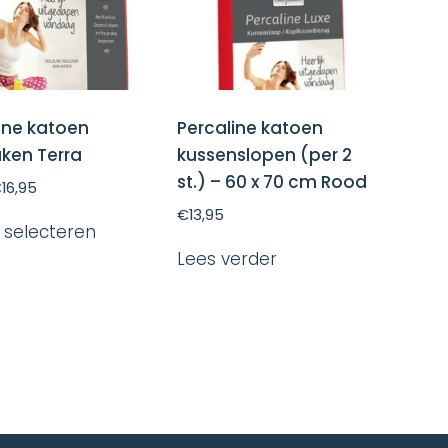
de
de
productpagina
productpagin
ine katoen
Percaline katoen
ken Terra
kussenslopen (per 2
st.) – 60 x 70 cm Rood
€
16,95
Dit
€
13,95
 selecteren
product
heeft
Lees verder
meerdere
variaties.
Deze
optie
kan
gekozen
worden
op
de