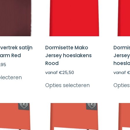
worden
op
de
productpagina
ertrek satijn
Dormisette Mako
Dormi
Warm Red
Jersey hoeslakens
Jersey
Rood
hoesl
,95
Dit
vanaf
€
25,50
vanaf
electeren
product
Dit
heeft
Opties selecteren
Opties
product
meerdere
heeft
variaties.
meerdere
Deze
variaties.
optie
Deze
kan
optie
gekozen
kan
worden
gekozen