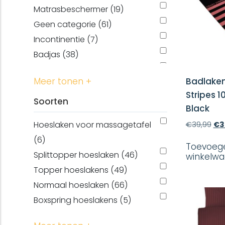
Matrasbeschermer (19)
Geen categorie (61)
Incontinentie (7)
Badjas (38)
Kussenslopen (20)
Badlaken
Meer tonen +
Washand (11)
Stripes 1
Douchelaken (2)
Soorten
Black
Gastendoek (11)
Oor
Hoeslaken voor massagetafel
€
39,99
€
3
Dekbedovertrek (12)
prij
(6)
wa
Badhandoek (4)
Toevoeg
€39
Splittopper hoeslaken (46)
winkelw
laken (1)
Topper hoeslakens (49)
Normaal hoeslaken (66)
Boxspring hoeslakens (5)