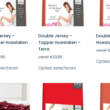
op
worden
de
op
productpagina
de
productpagina
ersey –
Double Jersey –
Double
per Hoeslaken
Topper Hoeslaken –
Hoesla
Terra
vanaf
,95
vanaf
€
23,95
Opties
Dit
Dit
electeren
Opties selecteren
product
product
heeft
heeft
meerdere
meerdere
variaties.
variaties.
Deze
Deze
optie
optie
kan
kan
gekozen
gekozen
worden
worden