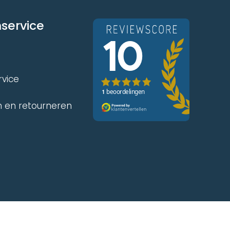
productpagina
service
rvice
 en retourneren