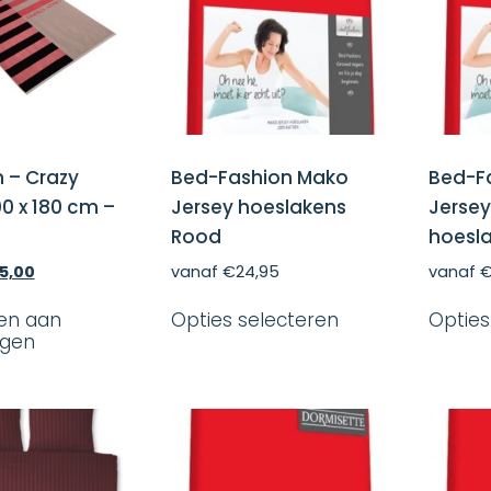
 – Crazy
Bed-Fashion Mako
Bed-F
00 x 180 cm –
Jersey hoeslakens
Jersey
Rood
hoesl
spronkelijke
Huidige
5,00
vanaf
€
24,95
vanaf
s
prijs
Dit
s:
is:
en aan
Opties selecteren
Opties
product
,99.
€35,00.
agen
heeft
meerdere
variaties.
Deze
optie
kan
gekozen