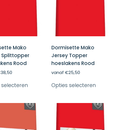
worden
worden
op
op
de
de
productpagina
productpagin
sette Mako
Dormisette Mako
 Splittopper
Jersey Topper
akens Rood
hoeslakens Rood
€
38,50
vanaf
€
25,50
Dit
Dit
 selecteren
Opties selecteren
product
product
heeft
heeft
meerdere
meerdere
variaties.
variaties.
Deze
Deze
optie
optie
kan
kan
gekozen
gekozen