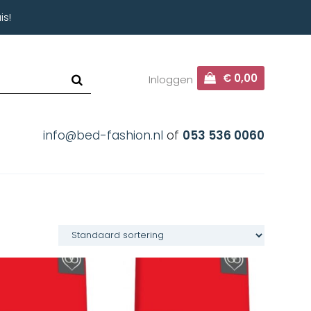
is!
€ 0,00
Inloggen
info@bed-fashion.nl
of
053 536 0060