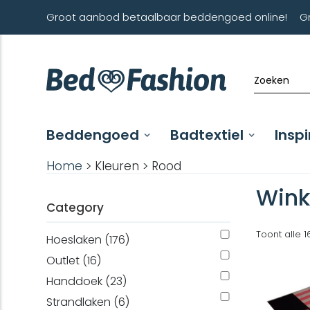
Groot aanbod betaalbaar beddengoed online!
G
Beddengoed
Badtextiel
Inspi
Home
> Kleuren > Rood
Wink
Category
Toont alle 1
Hoeslaken (176)
Outlet (16)
Handdoek (23)
Strandlaken (6)