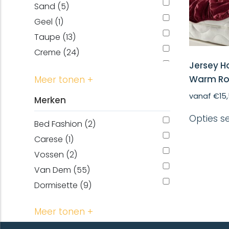
120 x 220 cm (44)
Sand (5)
100 x 170 cm (1)
Geel (1)
140 x 170 cm (1)
Taupe (13)
60 x 170 cm (1)
Creme (24)
L (38)
Jersey H
Groen (12)
M (38)
Warm R
Meer tonen +
Truffel (3)
S (38)
vanaf
€
15
Zwart (16)
Merken
XL (38)
Opties s
XXL (38)
Bed Fashion (2)
22 x 16 cm (11)
Carese (1)
50 x 100 cm (18)
Vossen (2)
60 x 110 cm (18)
Van Dem (55)
67 x 140 cm (18)
Dormisette (9)
240 x 220 cm (12)
Meer tonen +
160 x 260 cm (1)