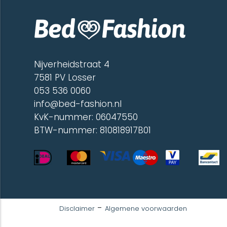
200 x 260 cm (1)
240 x 260 cm (1)
60 x 120 cm (2)
70 x 150 cm (1)
Nijverheidstraat 4
7581 PV Losser
053 536 0060
info@bed-fashion.nl
KvK-nummer: 06047550
BTW-nummer: 810818917B01
-
Disclaimer
Algemene voorwaarden