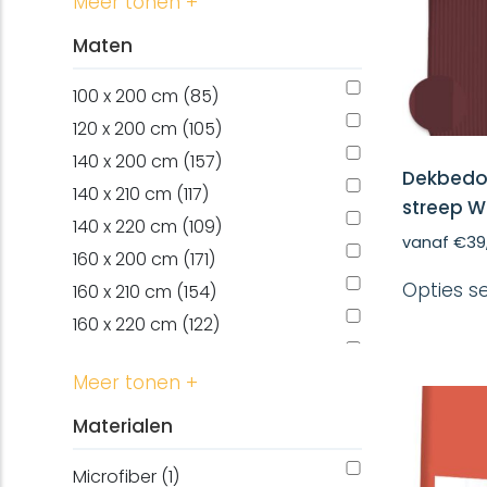
Meer tonen +
Maten
100 x 200 cm (85)
120 x 200 cm (105)
140 x 200 cm (157)
Dekbedov
140 x 210 cm (117)
streep 
140 x 220 cm (109)
vanaf
€
39
160 x 200 cm (171)
Opties s
160 x 210 cm (154)
160 x 220 cm (122)
180 x 200 cm (171)
Meer tonen +
180 x 210 cm (167)
180 x 220 cm (141)
Materialen
200 x 200 cm (118)
Microfiber (1)