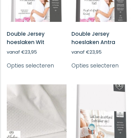
Double Jersey
Double Jersey
hoeslaken Wit
hoeslaken Antra
vanaf
€
23,95
vanaf
€
23,95
Dit
Dit
Opties selecteren
Opties selecteren
product
produc
heeft
heeft
meerdere
meerd
variaties.
variatie
Deze
Deze
optie
optie
kan
kan
gekozen
gekoze
worden
worde
op
op
de
de
productpagina
produc