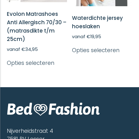
Evolon Matrashoes
Waterdichte jersey
Anti Allergisch 70/30 –
hoeslaken
(matrasdikte t/m
vanaf
€
19,95
25cm)
Dit
vanaf
€
34,95
Opties selecteren
produc
heeft
Dit
Opties selecteren
meerd
product
variatie
heeft
Deze
meerdere
optie
variaties.
kan
Deze
gekoze
optie
worde
kan
op
gekozen
de
worden
produc
op
de
Nijverheidstraat 4
productpagina
7581 PV Losser