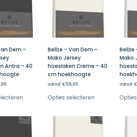
 Van Dem –
Belize – Van Dem –
Belize
rsey
Mako Jersey
Mako 
n Antra – 40
hoeslaken Creme – 40
hoesla
hoogte
cm hoekhoogte
hoekh
,95
vanaf
€
59,95
vanaf
Dit
Dit
electeren
Opties selecteren
Opties
product
product
heeft
heeft
meerdere
meerdere
variaties.
variaties.
Deze
Deze
optie
optie
kan
kan