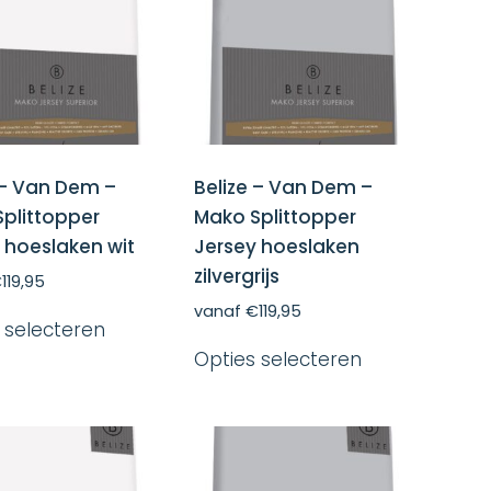
gekozen
gekozen
worden
worden
op
op
de
de
productpagina
productpagin
 – Van Dem –
Belize – Van Dem –
plittopper
Mako Splittopper
 hoeslaken wit
Jersey hoeslaken
zilvergrijs
€
119,95
Dit
vanaf
€
119,95
 selecteren
product
Dit
heeft
Opties selecteren
product
meerdere
heeft
variaties.
meerdere
Deze
variaties.
optie
Deze
kan
optie
gekozen