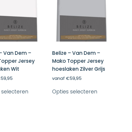
kan
worden
gekozen
op
worden
de
op
productpagina
de
productpagin
 – Van Dem –
Belize – Van Dem –
Topper Jersey
Mako Topper Jersey
ken Wit
hoeslaken Zilver Grijs
€
59,95
vanaf
€
59,95
Dit
Dit
 selecteren
Opties selecteren
product
product
heeft
heeft
meerdere
meerdere
variaties.
variaties.
Deze
Deze
optie
optie
kan
kan