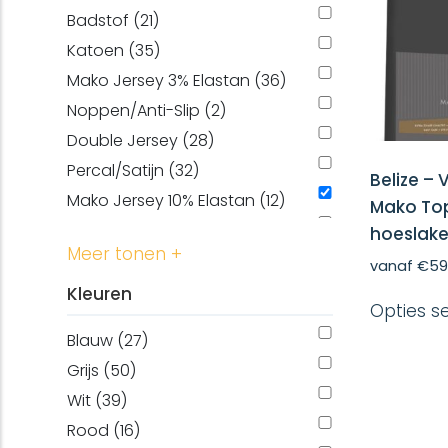
200 x 210 cm (122)
Badstof (21)
200 x 220 cm (103)
Katoen (35)
70 x 200 cm (62)
Mako Jersey 3% Elastan (36)
70 x 210 cm (48)
Noppen/Anti-Slip (2)
70 x 220 cm (48)
Double Jersey (28)
80 x 200 cm (145)
Percal/Satijn (32)
Belize –
80 x 210 cm (104)
Mako Jersey 10% Elastan (12)
Mako Top
80 x 220 cm (91)
Molton (11)
hoeslake
90 x 200 cm (145)
Meer tonen +
stretch molton (2)
vanaf
€
59
90 x 210 cm (141)
Jersey (23)
Kleuren
90 x 220 cm (124)
Opties s
Evolon® anti allergisch (3)
30 x 50 cm (17)
Blauw (27)
Waterdicht (6)
100 x 210 cm (33)
Grijs (50)
100 x 220 cm (33)
Wit (39)
120 x 210 cm (71)
Rood (16)