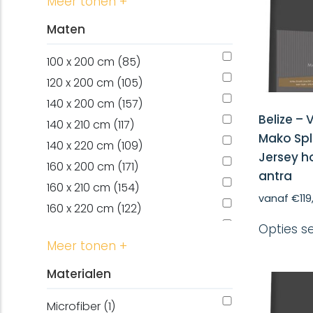
Meer tonen +
Maten
100 x 200 cm (85)
120 x 200 cm (105)
140 x 200 cm (157)
Belize –
140 x 210 cm (117)
Mako Spl
140 x 220 cm (109)
Jersey h
160 x 200 cm (171)
antra
160 x 210 cm (154)
vanaf
€
11
160 x 220 cm (122)
Opties s
180 x 200 cm (171)
Meer tonen +
180 x 210 cm (167)
180 x 220 cm (141)
Materialen
200 x 200 cm (118)
Microfiber (1)