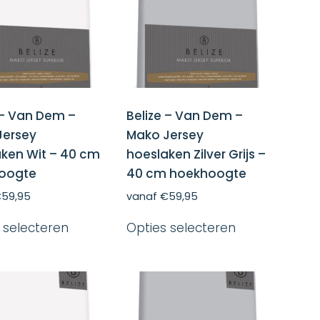
 – Van Dem –
Belize – Van Dem –
Jersey
Mako Jersey
ken Wit – 40 cm
hoeslaken Zilver Grijs –
oogte
40 cm hoekhoogte
€
59,95
vanaf
€
59,95
Dit
Dit
 selecteren
Opties selecteren
product
product
heeft
heeft
meerdere
meerdere
variaties.
variaties.
Deze
Deze
optie
optie
kan
kan