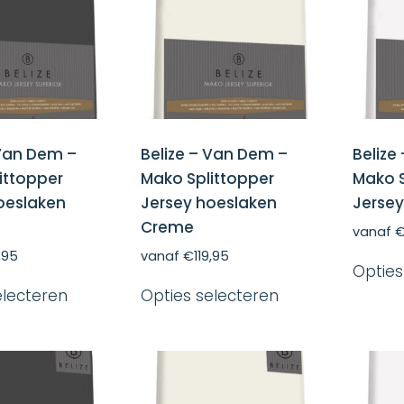
gekozen
gekozen
worden
worden
op
op
de
de
productpagina
productpagina
 Van Dem –
Belize – Van Dem –
Belize
ittopper
Mako Splittopper
Mako S
oeslaken
Jersey hoeslaken
Jersey
Creme
vanaf
9,95
vanaf
€
119,95
Opties
Dit
Dit
electeren
Opties selecteren
product
product
heeft
heeft
meerdere
meerdere
variaties.
variaties.
Deze
Deze
optie
optie