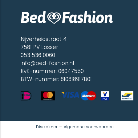
200 x 260 cm (1)
240 x 260 cm (1)
60 x 120 cm (2)
70 x 150 cm (1)
Nijverheidstraat 4
7581 PV Losser
053 536 0060
info@bed-fashion.nl
KvK-nummer: 06047550
BTW-nummer: 810818917B01
-
Disclaimer
Algemene voorwaarden