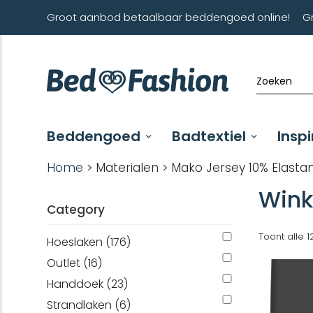
Groot aanbod betaalbaar beddengoed online!
G
Beddengoed
Badtextiel
Inspi
Home
> Materialen > Mako Jersey 10% Elasta
Wink
Category
Toont alle 1
Hoeslaken (176)
Outlet (16)
Handdoek (23)
Strandlaken (6)