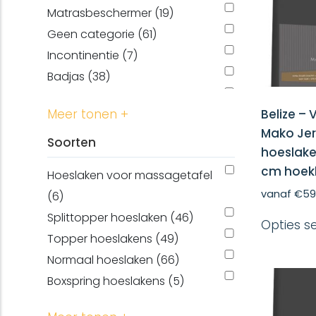
Matrasbeschermer (19)
Geen categorie (61)
Incontinentie (7)
Badjas (38)
Kussenslopen (20)
Belize –
Meer tonen +
Washand (11)
Mako Je
Douchelaken (2)
Soorten
hoeslake
Gastendoek (11)
cm hoek
Hoeslaken voor massagetafel
Dekbedovertrek (12)
vanaf
€
59
(6)
Badhandoek (4)
Splittopper hoeslaken (46)
laken (1)
Opties s
Topper hoeslakens (49)
Normaal hoeslaken (66)
Boxspring hoeslakens (5)