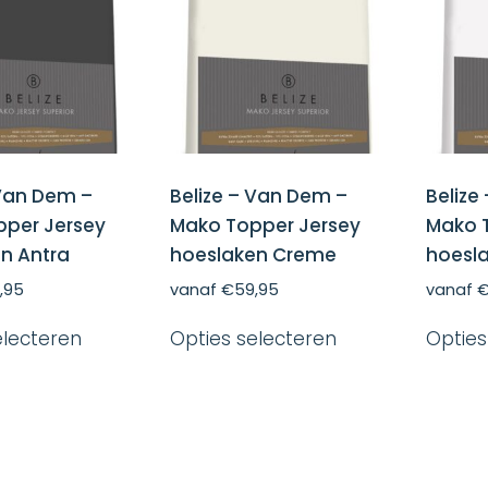
kan
kan
gekozen
gekozen
worden
worden
op
op
de
de
productpagina
productpagina
 Van Dem –
Belize – Van Dem –
Belize
per Jersey
Mako Topper Jersey
Mako 
n Antra
hoeslaken Creme
hoesla
,95
vanaf
€
59,95
vanaf
Dit
Dit
electeren
Opties selecteren
Opties
product
product
heeft
heeft
meerdere
meerdere
variaties.
variaties.
Deze
Deze
optie
optie
kan
kan