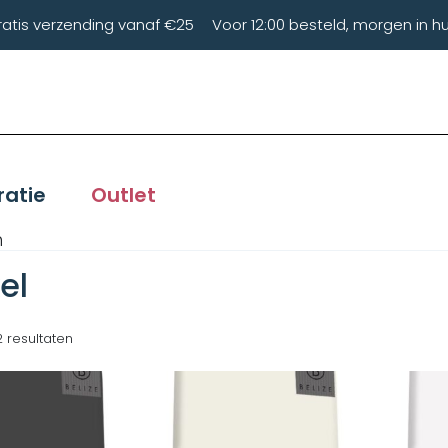
ratis verzending vanaf €25
Voor 12:00 besteld, morgen in hu
ratie
Outlet
n
el
2 resultaten