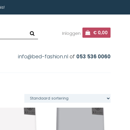
is!
€ 0,00
Inloggen
info@bed-fashion.nl
of
053 536 0060