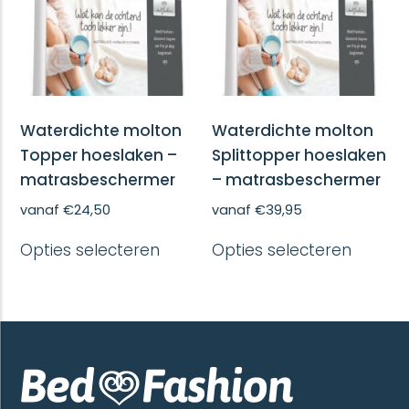
worden
worde
op
op
de
de
productpagina
produc
Waterdichte molton
Waterdichte molton
Topper hoeslaken –
Splittopper hoeslaken
matrasbeschermer
– matrasbeschermer
vanaf
€
24,50
vanaf
€
39,95
Dit
Dit
Opties selecteren
Opties selecteren
product
produc
heeft
heeft
meerdere
meerd
variaties.
variatie
Deze
Deze
optie
optie
kan
kan
gekozen
gekoze
worden
worde