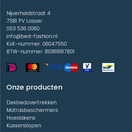
op
op
de
de
Nijverheidstraat 4
productpagina
produc
7581 PV Losser
053 536 0060
info@bed-fashion.nl
KvK-nummer: 06047550
BTW-nummer: 810818917B01
Onze producten
Dekbedovertrekken
Matrasbeschermers
Hoeslakens
Kussenslopen