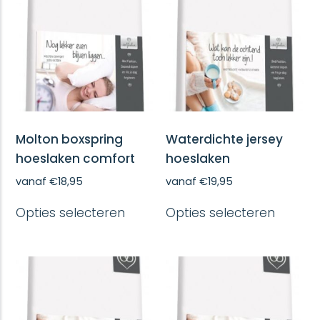
Molton boxspring
Waterdichte jersey
hoeslaken comfort
hoeslaken
vanaf
€
18,95
vanaf
€
19,95
Dit
Dit
Opties selecteren
Opties selecteren
product
produc
heeft
heeft
meerdere
meerd
variaties.
variatie
Deze
Deze
optie
optie
kan
kan
gekozen
gekoze